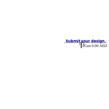
Submit your design.
0
Cart
0.00
AED