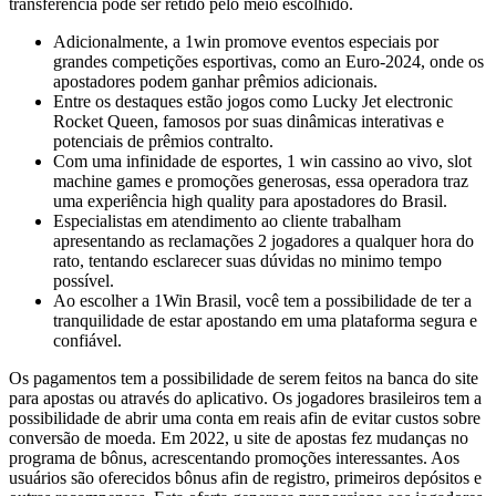
transferência pode ser retido pelo meio escolhido.
Adicionalmente, a 1win promove eventos especiais por
grandes competições esportivas, como an Euro-2024, onde os
apostadores podem ganhar prêmios adicionais.
Entre os destaques estão jogos como Lucky Jet electronic
Rocket Queen, famosos por suas dinâmicas interativas e
potenciais de prêmios contralto.
Com uma infinidade de esportes, 1 win cassino ao vivo, slot
machine games e promoções generosas, essa operadora traz
uma experiência high quality para apostadores do Brasil.
Especialistas em atendimento ao cliente trabalham
apresentando as reclamações 2 jogadores a qualquer hora do
rato, tentando esclarecer suas dúvidas no minimo tempo
possível.
Ao escolher a 1Win Brasil, você tem a possibilidade de ter a
tranquilidade de estar apostando em uma plataforma segura e
confiável.
Os pagamentos tem a possibilidade de serem feitos na banca do site
para apostas ou através do aplicativo. Os jogadores brasileiros tem a
possibilidade de abrir uma conta em reais afin de evitar custos sobre
conversão de moeda. Em 2022, u site de apostas fez mudanças no
programa de bônus, acrescentando promoções interessantes. Aos
usuários são oferecidos bônus afin de registro, primeiros depósitos e