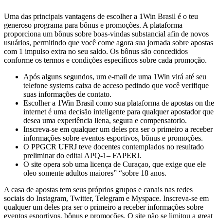
Uma das principais vantagens de escolher a 1Win Brasil é o teu
generoso programa para bônus e promoções. A plataforma
proporciona um bônus sobre boas-vindas substancial afin de novos
usuários, permitindo que você come agora sua jornada sobre apostas
com 1 impulso extra no seu saldo. Os bônus são concedidos
conforme os termos e condições específicos sobre cada promoção.
Após alguns segundos, um e-mail de uma 1Win virá até seu
telefone systems caixa de acceso pedindo que você verifique
suas informações de contato.
Escolher a 1Win Brasil como sua plataforma de apostas on the
internet é uma decisão inteligente para qualquer apostador que
desea uma experiência llena, segura e compensatorio.
Inscreva-se em qualquer um deles pra ser o primeiro a receber
informações sobre eventos esportivos, bônus e promoções.
O PPGCR UFRJ teve docentes contemplados no resultado
preliminar do edital APQ-1– FAPERJ.
O site opera sob uma licença de Curaçao, que exige que ele
oleo somente adultos maiores” “sobre 18 anos.
A casa de apostas tem seus próprios grupos e canais nas redes
sociais do Instagram, Twitter, Telegram e Myspace. Inscreva-se em
qualquer um deles pra ser o primeiro a receber informações sobre
eventos esportivos, bônus e promoções. O site não se limitou a great