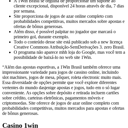
A 1Win Brasil se orgulha de proporcionar um suporte ao
cliente excepcional, disponível 24 horas através de dia, 7 dias
por semana.
Site proporciona de jogos de azar online completo com
probabilidades competitivas, muitos mercados sobre apostas e
ofertas de bônus generosas.
Além disso, é possível palpitar no jogador que marcará o
primeiro gol, durante exemplo.
Todo o conteúdo desse site está publicado sob a new licença
Creative Commons Atribuição-SemDerivações 3. zero Brasil.
O programa não aparece mhh loja do Google, mas você tem a
possibilidade de baixá-lo no web site 1Win.
“Além das apostas esportivas, a 1Win Brasil também oferece uma
impressionante variedade para jogos de cassino online, incluindo
slot machines, jogos de mesa, pôquer, roleta electronic muito mais.
Essa diversidade de opções permite que você explore diferentes
vertentes do mundo dasjenige apostas e jogos, tudo em o só lugar
conveniente. As opções sobre depósito e retirada incluem cartões
sobre crédito, carteiras eletrônicas, pagamentos móveis e
criptomoedas. Site oferece de jogos de azar online completo com
probabilidades competitivas, muitos mercados para apostas e ofertas
de bônus generosas.
Casino 1win