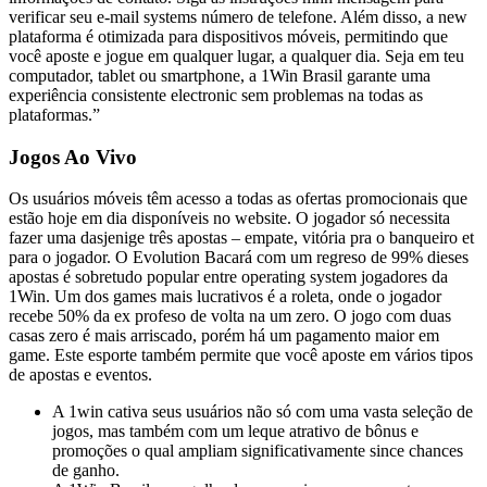
verificar seu e-mail systems número de telefone. Além disso, a new
plataforma é otimizada para dispositivos móveis, permitindo que
você aposte e jogue em qualquer lugar, a qualquer dia. Seja em teu
computador, tablet ou smartphone, a 1Win Brasil garante uma
experiência consistente electronic sem problemas na todas as
plataformas.”
Jogos Ao Vivo
Os usuários móveis têm acesso a todas as ofertas promocionais que
estão hoje em dia disponíveis no website. O jogador só necessita
fazer uma dasjenige três apostas – empate, vitória pra o banqueiro et
para o jogador. O Evolution Bacará com um regreso de 99% dieses
apostas é sobretudo popular entre operating system jogadores da
1Win. Um dos games mais lucrativos é a roleta, onde o jogador
recebe 50% da ex profeso de volta na um zero. O jogo com duas
casas zero é mais arriscado, porém há um pagamento maior em
game. Este esporte também permite que você aposte em vários tipos
de apostas e eventos.
A 1win cativa seus usuários não só com uma vasta seleção de
jogos, mas também com um leque atrativo de bônus e
promoções o qual ampliam significativamente since chances
de ganho.