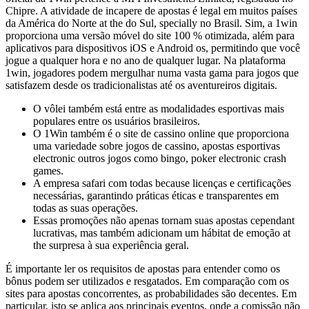
Chipre. A atividade de incapere de apostas é legal em muitos países
da América do Norte at the do Sul, specially no Brasil. Sim, a 1win
proporciona uma versão móvel do site 100 % otimizada, além para
aplicativos para dispositivos iOS e Android os, permitindo que você
jogue a qualquer hora e no ano de qualquer lugar. Na plataforma
1win, jogadores podem mergulhar numa vasta gama para jogos que
satisfazem desde os tradicionalistas até os aventureiros digitais.
O vôlei também está entre as modalidades esportivas mais
populares entre os usuários brasileiros.
O 1Win também é o site de cassino online que proporciona
uma variedade sobre jogos de cassino, apostas esportivas
electronic outros jogos como bingo, poker electronic crash
games.
A empresa safari com todas because licenças e certificações
necessárias, garantindo práticas éticas e transparentes em
todas as suas operações.
Essas promoções não apenas tornam suas apostas cependant
lucrativas, mas também adicionam um hábitat de emoção at
the surpresa à sua experiência geral.
É importante ler os requisitos de apostas para entender como os
bônus podem ser utilizados e resgatados. Em comparação com os
sites para apostas concorrentes, as probabilidades são decentes. Em
particular, isto se aplica aos principais eventos, onde a comissão não