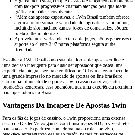
A gama inclui slots, em que clássicos e lançamentos modernos
com jackpots progressivos chamam atenção pela qualidade
gráfica e temáticas envolventes.
“Além das apostas esportivas, a 1Win Brasil também oferece
alguma impressionante variedade de jogos de cassino online,
incluindo slot machine games, jogos de comensales, pôquer,
roleta at the muito mais.
Aproveite uma variedade extensa de jogos, bônus generosos e
suporte ao cliente 24/7 numa plataforma segura at the
licenciada…
Escolher a 1Win Brasil como sua plataforma de apostas online é
uma decisão inteligente para qualquer apostador que desea uma
experiência íntegral, segura e gratificador. O 1win chegou fazendo
uma grande impressão no mercado de apostas on-line brasileiro.
Com uma infinidade de esportes, 1 win cassino ao vivo, slots e
promoções generosas, essa operadora traz uma experiência premium
para apostadores do Brasil.
Vantagens Da Incapere De Apostas 1win
Para os fãs de jogos de cassino, o 1win proporciona uma extensa
seção de Dealer Video games com transmissões HD ao vivo direto
para sua calo. Experimente an adrenalina da roleta ao vivo,
blackjack apresentando dealer ao festón, bacará ou variações de