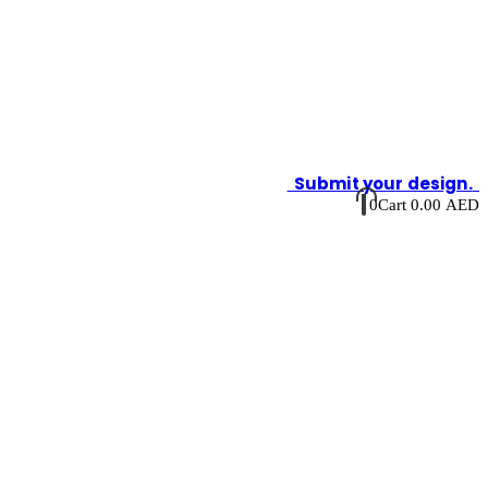
Submit your design.
0
Cart
0.00
AED