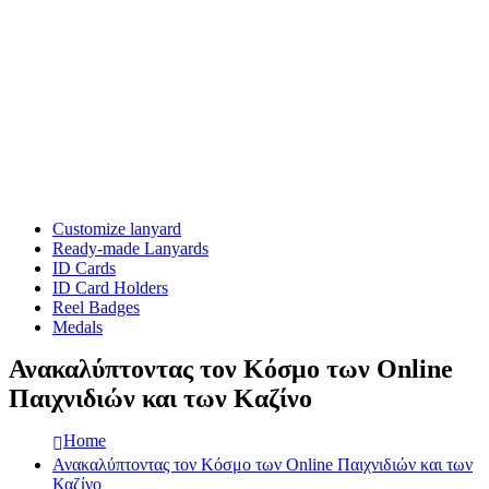
Customize lanyard
Ready-made Lanyards
ID Cards
ID Card Holders
Reel Badges
Medals
Ανακαλύπτοντας τον Κόσμο των Online
Παιχνιδιών και των Καζίνο
Home
Ανακαλύπτοντας τον Κόσμο των Online Παιχνιδιών και των
Καζίνο