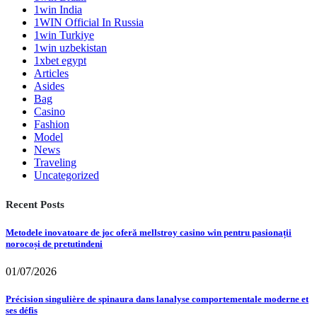
1win India
1WIN Official In Russia
1win Turkiye
1win uzbekistan
1xbet egypt
Articles
Asides
Bag
Casino
Fashion
Model
News
Traveling
Uncategorized
Recent Posts
Metodele inovatoare de joc oferă mellstroy casino win pentru pasionații
norocoși de pretutindeni
01/07/2026
Précision singulière de spinaura dans lanalyse comportementale moderne et
ses défis