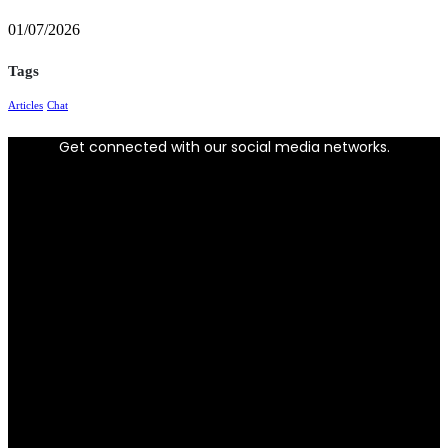
01/07/2026
Tags
Articles
Chat
Get connected with our social media networks.
Facebook