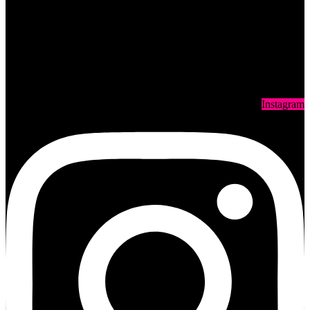
Instagram