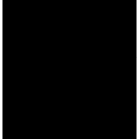
Twitter