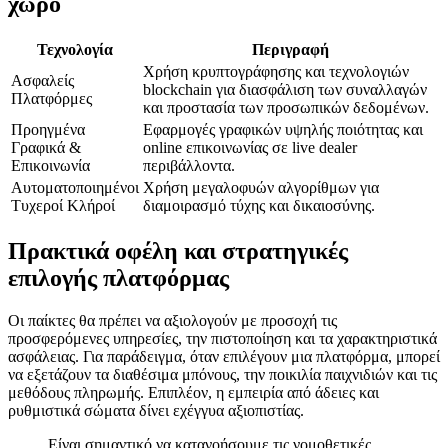
χώρο
Τεχνολογία
Περιγραφή
Χρήση κρυπτογράφησης και τεχνολογιών
Ασφαλείς
blockchain για διασφάλιση των συναλλαγών
Πλατφόρμες
και προστασία των προσωπικών δεδομένων.
Προηγμένα
Εφαρμογές γραφικών υψηλής ποιότητας και
Γραφικά &
online επικοινωνίας σε live dealer
Επικοινωνία
περιβάλλοντα.
Αυτοματοποιημένοι
Χρήση μεγαλοφυών αλγορίθμων για
Τυχεροί Κλήροί
διαμοιρασμό τύχης και δικαιοσύνης.
Πρακτικά οφέλη και στρατηγικές
επιλογής πλατφόρμας
Οι παίκτες θα πρέπει να αξιολογούν με προσοχή τις
προσφερόμενες υπηρεσίες, την πιστοποίηση και τα χαρακτηριστικά
ασφάλειας. Για παράδειγμα, όταν επιλέγουν μια πλατφόρμα, μπορεί
να εξετάζουν τα διαθέσιμα μπόνους, την ποικιλία παιχνιδιών και τις
μεθόδους πληρωμής. Επιπλέον, η εμπειρία από άδειες και
ρυθμιστικά σώματα δίνει εχέγγυα αξιοπιστίας.
Είναι σημαντικό να κατανοήσουμε τις νομοθετικές