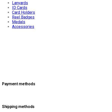
Lanyards
ID Cards
Card Holders
Reel Badges
Medals
Accessories
Payment methods
Shipping methods