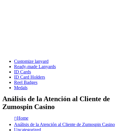
Customize lanyard
Ready-made Lanyards
ID Cards
ID Card Holders
Reel Badges
Medals
Análisis de la Atención al Cliente de
Zumospin Casino
Home
Análisis de la Atención al Cliente de Zumospin Casino
Uncategorized