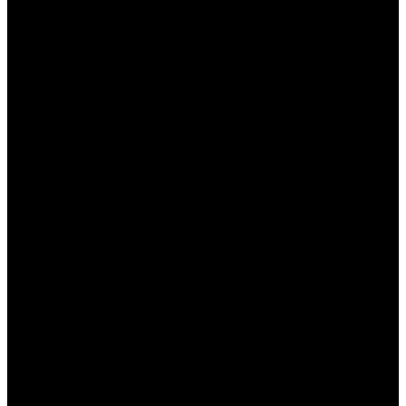
Youtube