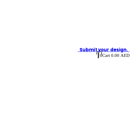
Submit your design.
0
Cart
0.00
AED