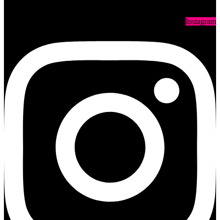
Instagram