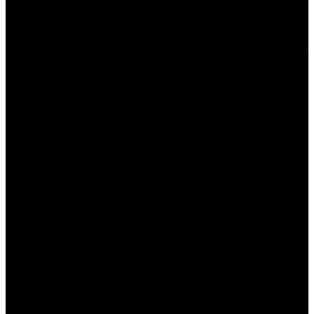
Twitter