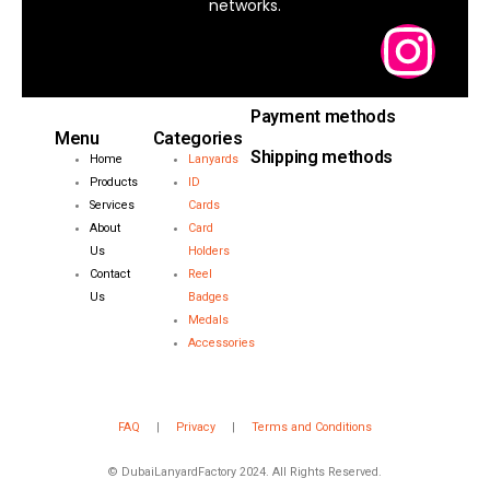
networks.
Payment methods
Menu
Categories
Shipping methods
Home
Lanyards
Products
ID
Services
Cards
About
Card
Us
Holders
Contact
Reel
Us
Badges
Medals
Accessories
FAQ
|
Privacy
|
Terms and Conditions
© DubaiLanyardFactory 2024. All Rights Reserved.