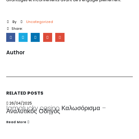
By
Uncategorized
Share:
Author
RELATED
POSTS
26/04/2025
lamalucky casino Καλωσόρισμα –
Αναλυτικός Οδηγός
Read More