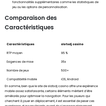
fonctionnalités supplémentaires comme les statistiques de
jeu ou les options de personnalisation.
Comparaison des
Caractéristiques
Caractéristiques
slotsdj casino
RTP moyen
95 %
Exigences de mise
35x
Nombre de jeux
500+
Compatibilité mobile
iOS, Android
En somme, bien que le site de slotsdj casino offre une expérience
mobile assez satisfaisante, certains éléments méritent d’être
améliorés pour optimiser la navigation. Pour les joueurs qui
cherchent à jouer en déplacement, il est essentiel de peser ces
avantages et inconvénients avant de s’engager pleinement.