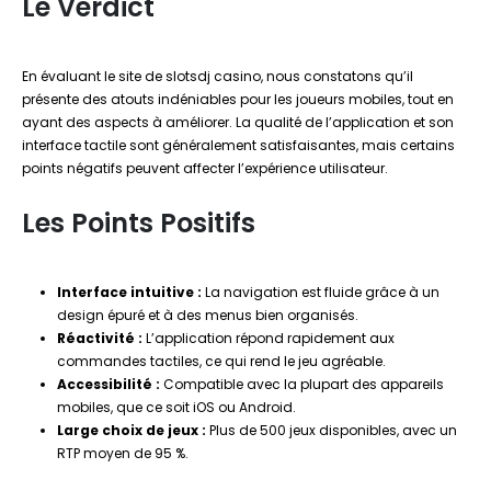
Le Verdict
En évaluant le site de slotsdj casino, nous constatons qu’il
présente des atouts indéniables pour les joueurs mobiles, tout en
ayant des aspects à améliorer. La qualité de l’application et son
interface tactile sont généralement satisfaisantes, mais certains
points négatifs peuvent affecter l’expérience utilisateur.
Les Points Positifs
Interface intuitive :
La navigation est fluide grâce à un
design épuré et à des menus bien organisés.
Réactivité :
L’application répond rapidement aux
commandes tactiles, ce qui rend le jeu agréable.
Accessibilité :
Compatible avec la plupart des appareils
mobiles, que ce soit iOS ou Android.
Large choix de jeux :
Plus de 500 jeux disponibles, avec un
RTP moyen de 95 %.