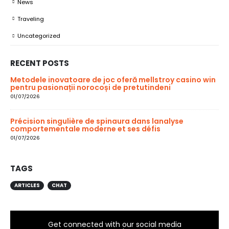
News
Traveling
Uncategorized
RECENT POSTS
Metodele inovatoare de joc oferă mellstroy casino win
pentru pasionații norocoși de pretutindeni
01/07/2026
Précision singulière de spinaura dans lanalyse
comportementale moderne et ses défis
01/07/2026
TAGS
ARTICLES
CHAT
Get connected with our social media