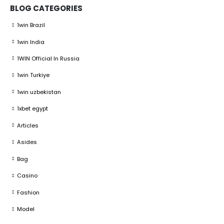
BLOG CATEGORIES
1win Brazil
1win India
1WIN Official In Russia
1win Turkiye
1win uzbekistan
1xbet egypt
Articles
Asides
Bag
Casino
Fashion
Model