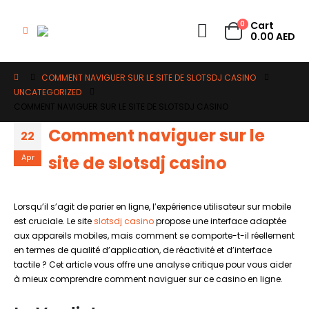
0
Cart
0.00
AED
COMMENT NAVIGUER SUR LE SITE DE SLOTSDJ CASINO
UNCATEGORIZED
COMMENT NAVIGUER SUR LE SITE DE SLOTSDJ CASINO
Comment naviguer sur le
22
site de slotsdj casino
Apr
Lorsqu’il s’agit de parier en ligne, l’expérience utilisateur sur mobile
est cruciale. Le site
slotsdj casino
propose une interface adaptée
aux appareils mobiles, mais comment se comporte-t-il réellement
en termes de qualité d’application, de réactivité et d’interface
tactile ? Cet article vous offre une analyse critique pour vous aider
à mieux comprendre comment naviguer sur ce casino en ligne.