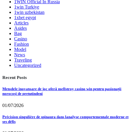
1WIN Official In Russia
1win Turkiye
1win uzbekistan
1xbet egypt
Articles
Asides
Bag
Casino
Fashion
Model
News
Traveling
Uncategorized
Recent Posts
Metodele inovatoare de joc oferă mellstroy casino win pentru pasionații
norocoși de pretutindeni
01/07/2026
Précision singulière de spinaura dans lanalyse comportementale moderne et
ses défis