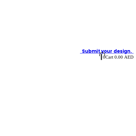
Submit your design.
0
Cart
0.00
AED