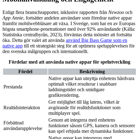
Enligt flera branschrapporter, inklusive rapporten från
Newzoo
och
App Annie
, fortsätter andelen användare som föredrar native appar
framför mobilwebbläsare att växa. I Sverige, som har en av Europas
högsta smartphone-penetrationer med över 92% användande (Källa:
Statistiska centralbyrån, 2023), förväntas detta mönster att fortsätta
öka. Detta gör valet att använda
använd Big Bass Game som en
native app
till ett strategiskt steg för att optimera spelupplevelsen för
den svenska målgruppen och internationellt.
Fördelar med att använda native appar för spelutveckling
Fördel
Beskrivning
Native appar kan utnyttja enhetens hårdvara
optimalt vilket resulterar i snabbare
Prestanda
laddningstider och smidigare
grafikrendering.
Ger möjlighet till låg latens, vilket är
Realtidsinteraktion
avgörande för realtidsfunktioner som
multiplayer spel.
Genom att integrera med enhetens
Förbättrad
funktioner såsom GPS, kamera och sensorer
användarupplevelse
kan spel erbjuda mer dynamiska funktioner.
Native appar kan integreras med