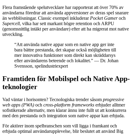
Flera framstående spelutvecklare har rapporterat att över 70% av
användarna föredrar att använda appversioner av deras spel snarare
än webblösningar. Classic exempel inkluderar
Pocket Gamer
och
Supercell
, vilka har sett markant högre retention och ARPU
(genomsnittlig intäkt per användare) efter att ha migrerat mot native
utveckling.
“Att använda native appar som en native app ger inte
bara bättre prestanda, det skapar också möjligheten till
mer innovativa funktioner som direkt kan skräddarsys
efter användarens beteende och lokalitet.” — Dr. Johan
Svensson, spelindustriexpert
Framtiden för Mobilspel och Native App-
teknologier
Vad väntar i horisonten? Tecnologiska trender såsom
progressive
web apps (PWA)
och
cross-platform frameworks
erbjuder alltmer
sofistikerade alternativ, men klarar ännu inte fullt ut att konkurrera
med den prestanda och integration som native appar kan erbjuda.
För aktörer inom spelbranschen som vill ligga i framkant och
erbjuda optimal användarupplevelse, blir beslutet att använd Big