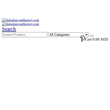
Your Trusted Supplier of ID Solution in Middle East.
Free Shipments Over 500 AED Purchase Within UAE
Account Login / Register
Your Cart
Search
0
Cart
0.00
AED