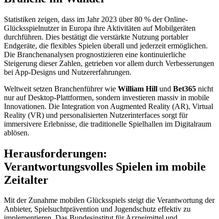
Statistiken zeigen, dass im Jahr 2023 über 80 % der Online-
Glücksspielnutzer in Europa ihre Aktivitäten auf Mobilgeräten
durchführen. Dies bestätigt die verstärkte Nutzung portabler
Endgeräte, die flexibles Spielen überall und jederzeit ermöglichen.
Die Branchenanalysen prognostizieren eine kontinuierliche
Steigerung dieser Zahlen, getrieben vor allem durch Verbesserungen
bei App-Designs und Nutzererfahrungen.
Weltweit setzen Branchenführer wie
William Hill
und
Bet365
nicht
nur auf Desktop-Plattformen, sondern investieren massiv in mobile
Innovationen. Die Integration von Augmented Reality (AR), Virtual
Reality (VR) und personalisierten Nutzerinterfaces sorgt für
immersivere Erlebnisse, die traditionelle Spielhallen im Digitalraum
ablösen.
Herausforderungen:
Verantwortungsvolles Spielen im mobile
Zeitalter
Mit der Zunahme mobilen Glücksspiels steigt die Verantwortung der
Anbieter, Spielsuchtprävention und Jugendschutz effektiv zu
implementieren. Das Bundesinstitut für Arzneimittel und