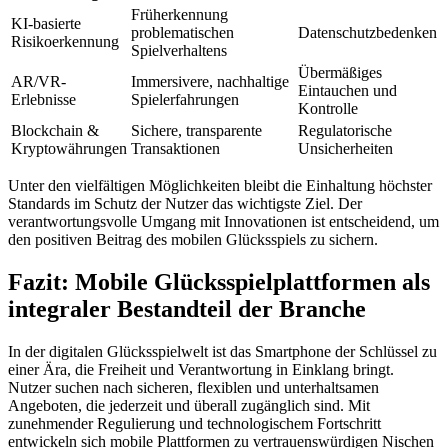
Früherkennung
KI-basierte
problematischen
Datenschutzbedenken
Risikoerkennung
Spielverhaltens
Übermäßiges
AR/VR-
Immersivere, nachhaltige
Eintauchen und
Erlebnisse
Spielerfahrungen
Kontrolle
Blockchain &
Sichere, transparente
Regulatorische
Kryptowährungen
Transaktionen
Unsicherheiten
Unter den vielfältigen Möglichkeiten bleibt die Einhaltung höchster
Standards im Schutz der Nutzer das wichtigste Ziel. Der
verantwortungsvolle Umgang mit Innovationen ist entscheidend, um
den positiven Beitrag des mobilen Glücksspiels zu sichern.
Fazit: Mobile Glücksspielplattformen als
integraler Bestandteil der Branche
In der digitalen Glücksspielwelt ist das Smartphone der Schlüssel zu
einer Ära, die Freiheit und Verantwortung in Einklang bringt.
Nutzer suchen nach sicheren, flexiblen und unterhaltsamen
Angeboten, die jederzeit und überall zugänglich sind. Mit
zunehmender Regulierung und technologischem Fortschritt
entwickeln sich mobile Plattformen zu vertrauenswürdigen Nischen