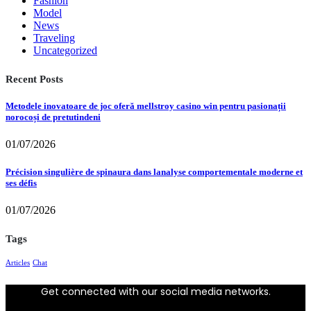
Fashion
Model
News
Traveling
Uncategorized
Recent Posts
Metodele inovatoare de joc oferă mellstroy casino win pentru pasionații
norocoși de pretutindeni
01/07/2026
Précision singulière de spinaura dans lanalyse comportementale moderne et
ses défis
01/07/2026
Tags
Articles
Chat
Get connected with our social media networks.