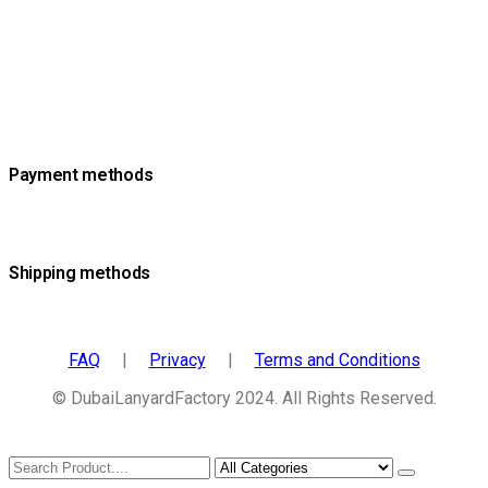
Payment methods
Shipping methods
FAQ
|
Privacy
|
Terms and Conditions
© DubaiLanyardFactory 2024. All Rights Reserved.