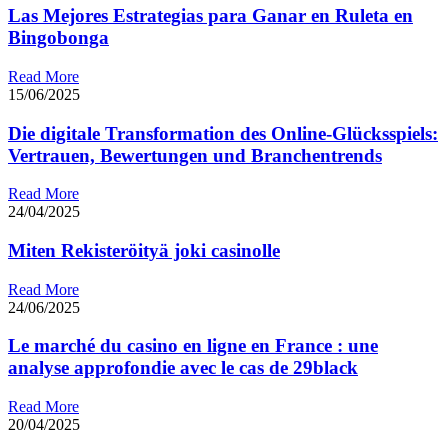
Las Mejores Estrategias para Ganar en Ruleta en
Bingobonga
Read More
15/06/2025
Die digitale Transformation des Online-Glücksspiels:
Vertrauen, Bewertungen und Branchentrends
Read More
24/04/2025
Miten Rekisteröityä joki casinolle
Read More
24/06/2025
Le marché du casino en ligne en France : une
analyse approfondie avec le cas de 29black
Read More
20/04/2025