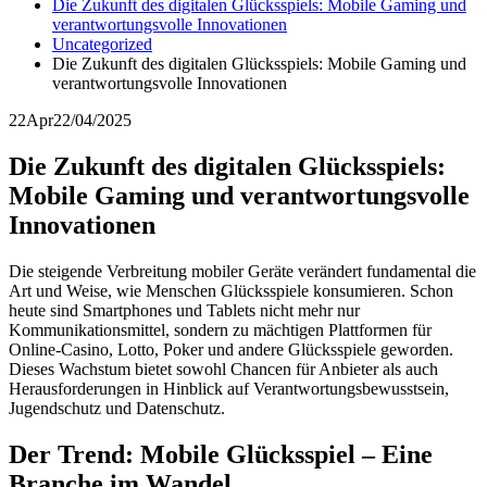
Die Zukunft des digitalen Glücksspiels: Mobile Gaming und
verantwortungsvolle Innovationen
Uncategorized
Die Zukunft des digitalen Glücksspiels: Mobile Gaming und
verantwortungsvolle Innovationen
22
Apr
22/04/2025
Die Zukunft des digitalen Glücksspiels:
Mobile Gaming und verantwortungsvolle
Innovationen
Die steigende Verbreitung mobiler Geräte verändert fundamental die
Art und Weise, wie Menschen Glücksspiele konsumieren. Schon
heute sind Smartphones und Tablets nicht mehr nur
Kommunikationsmittel, sondern zu mächtigen Plattformen für
Online-Casino, Lotto, Poker und andere Glücksspiele geworden.
Dieses Wachstum bietet sowohl Chancen für Anbieter als auch
Herausforderungen in Hinblick auf Verantwortungsbewusstsein,
Jugendschutz und Datenschutz.
Der Trend: Mobile Glücksspiel – Eine
Branche im Wandel