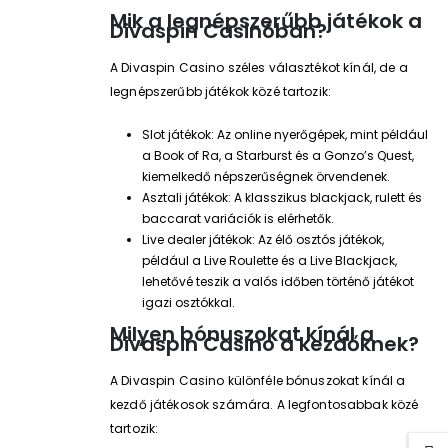
Mik a legnépszerűbb játékok a
Divaspin Casinóban?
A Divaspin Casino széles választékot kínál, de a
legnépszerűbb játékok közé tartozik:
Slot játékok: Az online nyerőgépek, mint például
a Book of Ra, a Starburst és a Gonzo’s Quest,
kiemelkedő népszerűségnek örvendenek.
Asztali játékok: A klasszikus blackjack, rulett és
baccarat variációk is elérhetők.
Live dealer játékok: Az élő osztós játékok,
például a Live Roulette és a Live Blackjack,
lehetővé teszik a valós időben történő játékot
igazi osztókkal.
Milyen bónuszokat kínál a
Divaspin Casino a kezdőknek?
A Divaspin Casino különféle bónuszokat kínál a
kezdő játékosok számára. A legfontosabbak közé
tartozik: