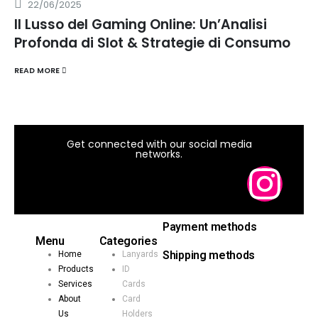
22/06/2025
Il Lusso del Gaming Online: Un’Analisi
Profonda di Slot & Strategie di Consumo
READ MORE
Get connected with our social media
networks.
Payment methods
Menu
Categories
Shipping methods
Home
Lanyards
Products
ID
Services
Cards
About
Card
Us
Holders