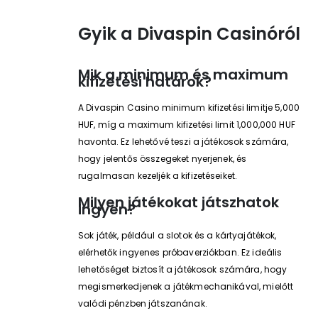
Gyik a Divaspin Casinóról
Mik a minimum és maximum
kifizetési határok?
A Divaspin Casino minimum kifizetési limitje 5,000
HUF, míg a maximum kifizetési limit 1,000,000 HUF
havonta. Ez lehetővé teszi a játékosok számára,
hogy jelentős összegeket nyerjenek, és
rugalmasan kezeljék a kifizetéseiket.
Milyen játékokat játszhatok
ingyen?
Sok játék, például a slotok és a kártyajátékok,
elérhetők ingyenes próbaverziókban. Ez ideális
lehetőséget biztosít a játékosok számára, hogy
megismerkedjenek a játékmechanikával, mielőtt
valódi pénzben játszanának.