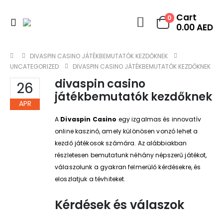
Cart
0
0.00
AED
DIVASPIN CASINO JÁTÉKBEMUTATÓK KEZDŐKNEK
UNCATEGORIZED
DIVASPIN CASINO JÁTÉKBEMUTATÓK KEZDŐKNEK
divaspin casino
26
játékbemutatók kezdőknek
APR
A
Divaspin Casino
egy izgalmas és innovatív
online kaszinó, amely különösen vonzó lehet a
kezdő játékosok számára. Az alábbiakban
részletesen bemutatunk néhány népszerű játékot,
válaszolunk a gyakran felmerülő kérdésekre, és
eloszlatjuk a tévhiteket.
Kérdések és válaszok