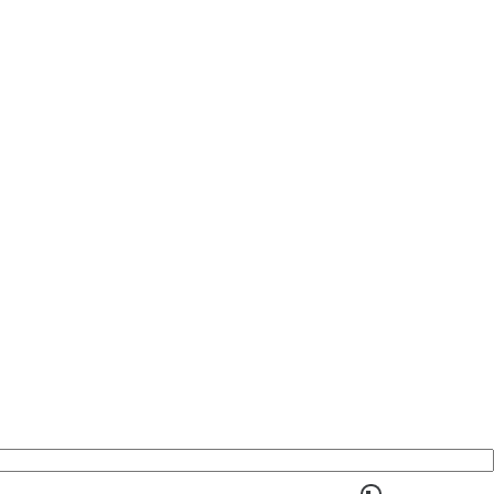
Account Login / Register
Your Cart