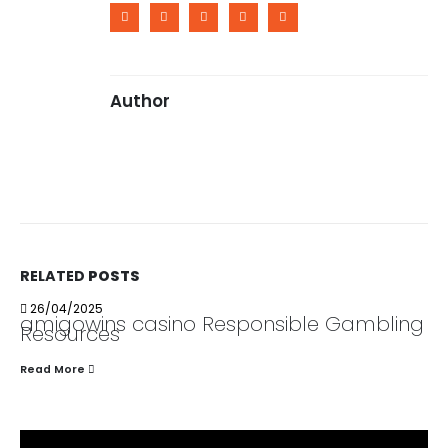
Author
RELATED
POSTS
26/04/2025
amigowins casino Responsible Gambling
Resources
Read More