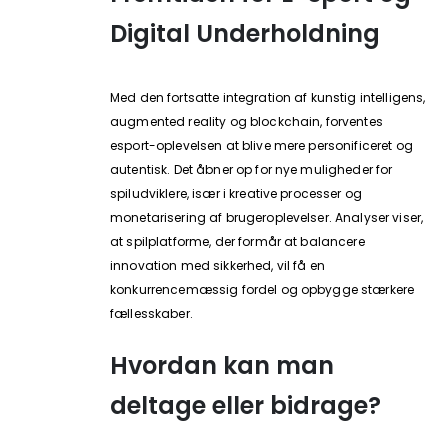
Digital Underholdning
Med den fortsatte integration af kunstig intelligens,
augmented reality og blockchain, forventes
esport-oplevelsen at blive mere personificeret og
autentisk. Det åbner op for nye muligheder for
spiludviklere, især i kreative processer og
monetarisering af brugeroplevelser. Analyser viser,
at spilplatforme, der formår at balancere
innovation med sikkerhed, vil få en
konkurrencemæssig fordel og opbygge stærkere
fællesskaber.
Hvordan kan man
deltage eller bidrage?