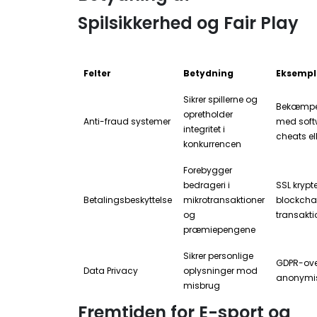
Spilsikkerhed og Fair Play
Felter
Betydning
Eksempl
Sikrer spillerne og
Bekæmpel
opretholder
Anti-fraud systemer
med soft
integritet i
cheats el
konkurrencen
Forebygger
bedrageri i
SSL krypte
Betalingsbeskyttelse
mikrotransaktioner
blockcha
og
transakti
præmiepengene
Sikrer personlige
GDPR-ove
Data Privacy
oplysninger mod
anonymi
misbrug
Fremtiden for E-sport og