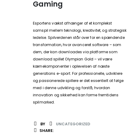
Gaming
Esportens vækst afhænger af et komplekst
samspil mellem teknologi, kreativitet, og strategisk
ledelse. Spilverdenen står over for en spændende
transformation, hvor avanceret software – som
dem, der kan downloades via platforme som
download spillet Olympian Gold – vil være
kærnekomponenter i oplevelsen af næste
generations e-sport. For professionelle, udviklere
og passionerede spillere er det essentielt at følge
med i denne udvikling og forstå, hvordan
innovation og sikkerhed kan forme fremtidens
spilmarked.
BY
UNCATEGORIZED
SHARE: