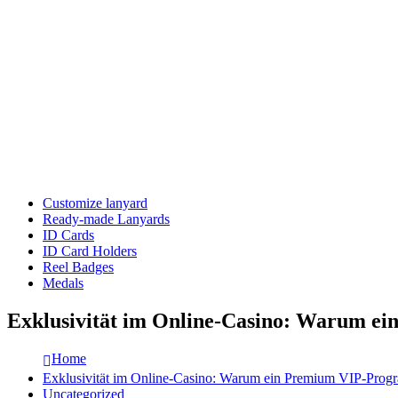
Customize lanyard
Ready-made Lanyards
ID Cards
ID Card Holders
Reel Badges
Medals
Exklusivität im Online-Casino: Warum e
Home
Exklusivität im Online-Casino: Warum ein Premium VIP-Progr
Uncategorized