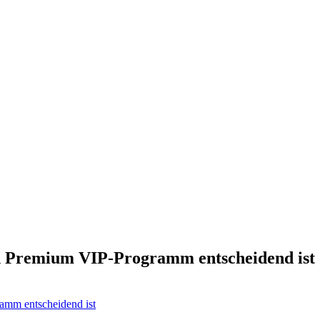
in Premium VIP-Programm entscheidend ist
amm entscheidend ist