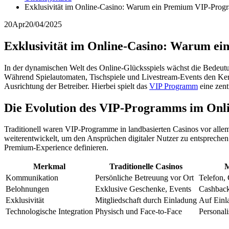
Exklusivität im Online-Casino: Warum ein Premium VIP-Progr
20
Apr
20/04/2025
Exklusivität im Online-Casino: Warum e
In der dynamischen Welt des Online-Glücksspiels wächst die Bedeut
Während Spielautomaten, Tischspiele und Livestream-Events den Ker
Ausrichtung der Betreiber. Hierbei spielt das
VIP Programm
eine zent
Die Evolution des VIP-Programms im Onli
Traditionell waren VIP-Programme in landbasierten Casinos vor allem
weiterentwickelt, um den Ansprüchen digitaler Nutzer zu entsprechen
Premium-Experience definieren.
Merkmal
Traditionelle Casinos
M
Kommunikation
Persönliche Betreuung vor Ort
Telefon,
Belohnungen
Exklusive Geschenke, Events
Cashback
Exklusivität
Mitgliedschaft durch Einladung
Auf Einla
Technologische Integration
Physisch und Face-to-Face
Personali