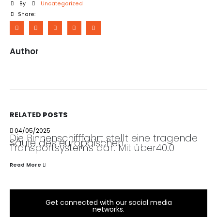
By
Uncategorized
Share:
Author
RELATED
POSTS
04/05/2025
Die Binnenschifffahrt stellt eine tragende
Säule des europäischen
Transportsystems dar. Mit über40.0
Read More
Get connected with our social media
networks.