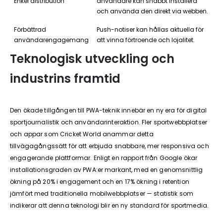
Enkel distribution
användare kan snabbt installera
och använda den direkt via webben.
Förbättrad
Push-notiser kan hållas aktuella för
användarengagemang
att vinna förtroende och lojalitet.
Teknologisk utveckling och
industrins framtid
Den ökade tillgången till PWA-teknik innebär en ny era för digital
sportjournalistik och användarinteraktion. Fler sportwebbplatser
och appar som Cricket World anammar detta
tillvägagångssätt för att erbjuda snabbare, mer responsiva och
engagerande plattformar. Enligt en rapport från Google ökar
installationsgraden av PWA:er markant, med en genomsnittlig
ökning på 20% i engagement och en 17% ökning i retention
jämfört med traditionella mobilwebbplatser — statistik som
indikerar att denna teknologi blir en ny standard för sportmedia.