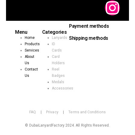
Payment methods
Menu
Categories
Shipping methods
Home
Lanyards
Products
ID
Services
Cards
About
Card
Us
Holders
Contact
Reel
Us
Badges
Medals
Accessories
FAQ
|
Privacy
|
Terms and Conditions
© DubaiLanyardFactory 2024. All Rights Reserved.