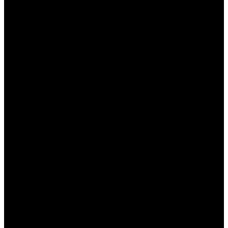
Youtube