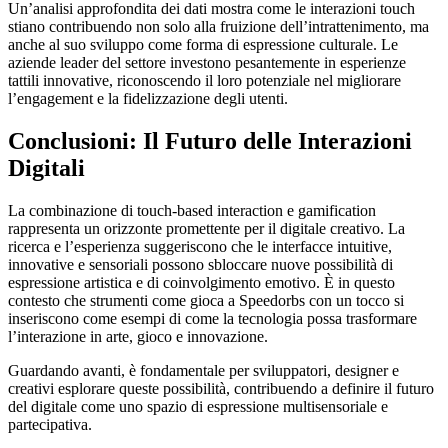
Un’analisi approfondita dei dati mostra come le interazioni touch
stiano contribuendo non solo alla fruizione dell’intrattenimento, ma
anche al suo sviluppo come forma di espressione culturale. Le
aziende leader del settore investono pesantemente in esperienze
tattili innovative, riconoscendo il loro potenziale nel migliorare
l’engagement e la fidelizzazione degli utenti.
Conclusioni: Il Futuro delle Interazioni
Digitali
La combinazione di touch-based interaction e gamification
rappresenta un orizzonte promettente per il digitale creativo. La
ricerca e l’esperienza suggeriscono che le interfacce intuitive,
innovative e sensoriali possono sbloccare nuove possibilità di
espressione artistica e di coinvolgimento emotivo. È in questo
contesto che strumenti come gioca a Speedorbs con un tocco si
inseriscono come esempi di come la tecnologia possa trasformare
l’interazione in arte, gioco e innovazione.
Guardando avanti, è fondamentale per sviluppatori, designer e
creativi esplorare queste possibilità, contribuendo a definire il futuro
del digitale come uno spazio di espressione multisensoriale e
partecipativa.