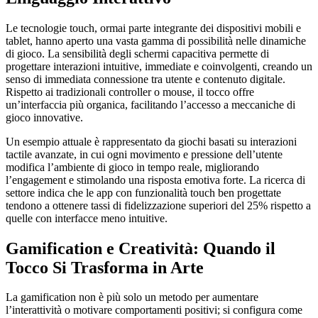
Le tecnologie touch, ormai parte integrante dei dispositivi mobili e
tablet, hanno aperto una vasta gamma di possibilità nelle dinamiche
di gioco. La sensibilità degli schermi capacitiva permette di
progettare interazioni intuitive, immediate e coinvolgenti, creando un
senso di immediata connessione tra utente e contenuto digitale.
Rispetto ai tradizionali controller o mouse, il tocco offre
un’interfaccia più organica, facilitando l’accesso a meccaniche di
gioco innovative.
Un esempio attuale è rappresentato da giochi basati su interazioni
tactile avanzate, in cui ogni movimento e pressione dell’utente
modifica l’ambiente di gioco in tempo reale, migliorando
l’engagement e stimolando una risposta emotiva forte. La ricerca di
settore indica che le app con funzionalità touch ben progettate
tendono a ottenere tassi di fidelizzazione superiori del 25% rispetto a
quelle con interfacce meno intuitive.
Gamification e Creatività: Quando il
Tocco Si Trasforma in Arte
La gamification non è più solo un metodo per aumentare
l’interattività o motivare comportamenti positivi; si configura come