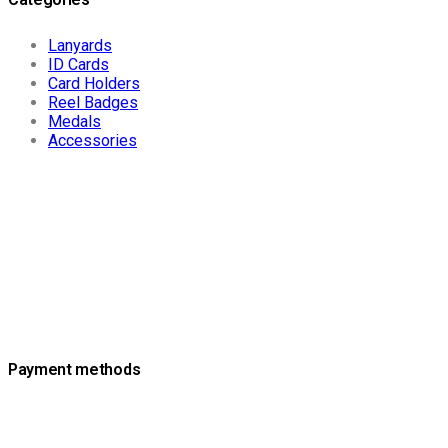
Lanyards
ID Cards
Card Holders
Reel Badges
Medals
Accessories
Payment methods