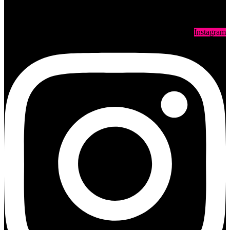
Instagram