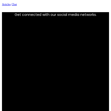
Articles
Chat
Get connected with our social media networks.
Facebook