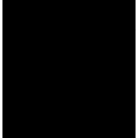
Twitter