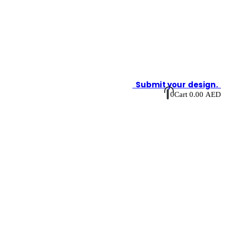
Submit your design.
0
Cart
0.00
AED