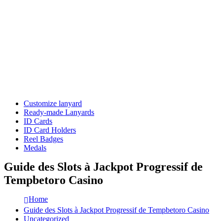
Customize lanyard
Ready-made Lanyards
ID Cards
ID Card Holders
Reel Badges
Medals
Guide des Slots à Jackpot Progressif de
Tempbetoro Casino
Home
Guide des Slots à Jackpot Progressif de Tempbetoro Casino
Uncategorized