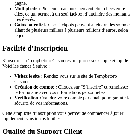
gagné.
Multiplicité :
Plusieurs machines peuvent être reliées entre
elles, ce qui permet à un seul jackpot d’atteindre des montants
très élevés.
Gains potentiels :
Les jackpots peuvent atteindre des sommes
allant de plusieurs milliers à plusieurs millions d’euros, selon
le jeu.
Facilité d’Inscription
S’inscrire sur Tempbetoro Casino est un processus simple et rapide.
Voici les étapes à suivre :
Visitez le site :
Rendez-vous sur le site de Tempbetoro
Casino.
Création de compte :
Cliquez sur “S’inscrire” et remplissez
le formulaire avec vos informations personnelles.
Vérification :
Validez votre compte par email pour garantir la
sécurité de vos informations.
Cette simplicité d’inscription vous permet de commencer à jouer
rapidement, sans tracas inutiles.
Qualité du Support Client