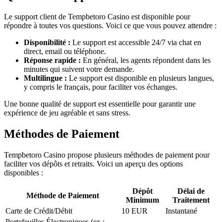
Le support client de Tempbetoro Casino est disponible pour
répondre à toutes vos questions. Voici ce que vous pouvez attendre :
Disponibilité :
Le support est accessible 24/7 via chat en
direct, email ou téléphone.
Réponse rapide :
En général, les agents répondent dans les
minutes qui suivent votre demande.
Multilingue :
Le support est disponible en plusieurs langues,
y compris le français, pour faciliter vos échanges.
Une bonne qualité de support est essentielle pour garantir une
expérience de jeu agréable et sans stress.
Méthodes de Paiement
Tempbetoro Casino propose plusieurs méthodes de paiement pour
faciliter vos dépôts et retraits. Voici un aperçu des options
disponibles :
Dépôt
Délai de
Méthode de Paiement
Minimum
Traitement
Carte de Crédit/Débit
10 EUR
Instantané
Portefeuilles Électroniques (ex :