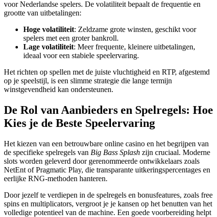
voor Nederlandse spelers. De volatiliteit bepaalt de frequentie en
grootte van uitbetalingen:
Hoge volatiliteit
: Zeldzame grote winsten, geschikt voor
spelers met een groter bankroll.
Lage volatiliteit
: Meer frequente, kleinere uitbetalingen,
ideaal voor een stabiele speelervaring.
Het richten op spellen met de juiste vluchtigheid en RTP, afgestemd
op je speelstijl, is een slimme strategie die lange termijn
winstgevendheid kan ondersteunen.
De Rol van Aanbieders en Spelregels: Hoe
Kies je de Beste Speelervaring
Het kiezen van een betrouwbare online casino en het begrijpen van
de specifieke spelregels van
Big Bass Splash
zijn cruciaal. Moderne
slots worden geleverd door gerenommeerde ontwikkelaars zoals
NetEnt of Pragmatic Play, die transparante uitkeringspercentages en
eerlijke RNG-methoden hanteren.
Door jezelf te verdiepen in de spelregels en bonusfeatures, zoals free
spins en multiplicators, vergroot je je kansen op het benutten van het
volledige potentieel van de machine. Een goede voorbereiding helpt