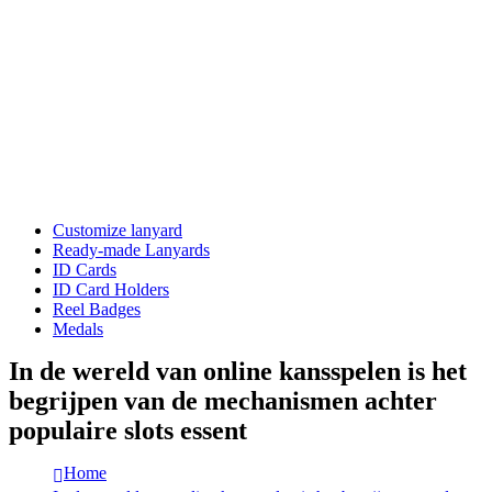
Customize lanyard
Ready-made Lanyards
ID Cards
ID Card Holders
Reel Badges
Medals
In de wereld van online kansspelen is het
begrijpen van de mechanismen achter
populaire slots essent
Home