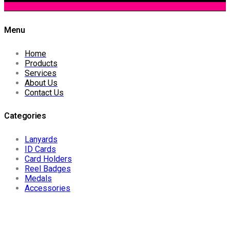
Menu
Home
Products
Services
About Us
Contact Us
Categories
Lanyards
ID Cards
Card Holders
Reel Badges
Medals
Accessories