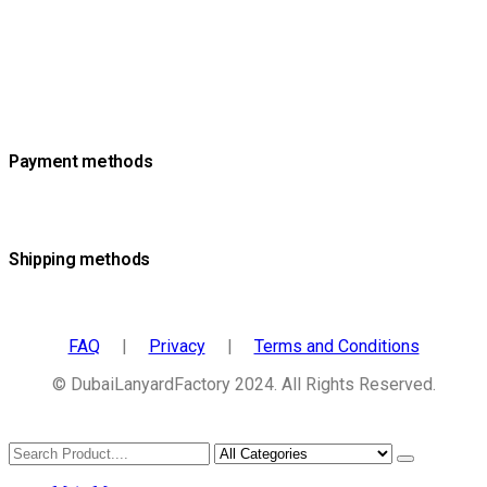
Payment methods
Shipping methods
FAQ
|
Privacy
|
Terms and Conditions
© DubaiLanyardFactory 2024. All Rights Reserved.