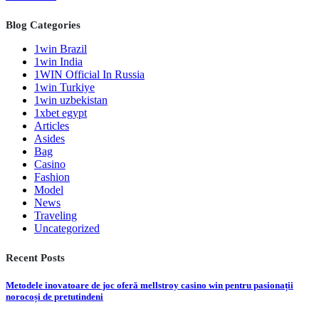
Blog Categories
1win Brazil
1win India
1WIN Official In Russia
1win Turkiye
1win uzbekistan
1xbet egypt
Articles
Asides
Bag
Casino
Fashion
Model
News
Traveling
Uncategorized
Recent Posts
Metodele inovatoare de joc oferă mellstroy casino win pentru pasionații
norocoși de pretutindeni