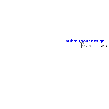
Submit your design.
0
Cart
0.00
AED