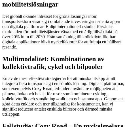
mobilitetslösningar
Det globalt ökande intresset för gröna lösningar inom
transportsektorn visar sig i omfattande investeringar i smarta appar
och digitala plattformar. Enligt internationella studier förväntas
marknaden för mobilitetstjänster växa med en årlig tillväxttakt på
över 20% fram till 2030. Från samåkning till kollektivtrafik, har
digitala applikationer blivit nyckelfaktorer för att främja ett hållbart
resande.
Multimodalitet: Kombinationen av
kollektivtrafik, cykel och bilpooler
En av de mest effektiva strategierna för att minska utsläpp är att
integrera flera transportslag i en sömlös lösning. Digitala plattformar,
som exempelvis Cozy Road, erbjuder användare möjligheten att
planera, boka och betala för resor som kombinerar cykling,
kollektivtrafik och samåkning – allt i en och samma app. Genom att
göra detta enklare och mer tillgängligt för konsumenter, kan vi
signifikt reducera antalet enskilda bilresor och därmed minska
utsläppen.
Fallstudie: Cozy Road – En nyckelspelare