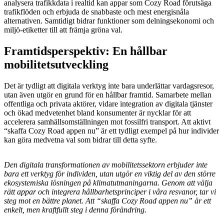
analysera trafikkdata i realtid kan appar som Cozy Road förutsäga
trafikflöden och erbjuda de snabbaste och mest energisnåla
alternativen. Samtidigt bidrar funktioner som delningsekonomi och
miljö-etiketter till att främja gröna val.
Framtidsperspektiv: En hållbar
mobilitetsutveckling
Det är tydligt att digitala verktyg inte bara underlättar vardagsresor,
utan även utgör en grund för en hållbar framtid. Samarbete mellan
offentliga och privata aktörer, vidare integration av digitala tjänster
och ökad medvetenhet bland konsumenter är nycklar för att
accelerera samhällsomställningen mot fossilfri transport. Att aktivt
“skaffa Cozy Road appen nu” är ett tydligt exempel på hur individer
kan göra medvetna val som bidrar till detta syfte.
Den digitala transformationen av mobilitetssektorn erbjuder inte
bara ett verktyg för individen, utan utgör en viktig del av den större
ekosystemiska lösningen på klimatutmaningarna. Genom att välja
rätt appar och integrera hållbarhetsprinciper i våra resvanor, tar vi
steg mot en bättre planet. Att “skaffa Cozy Road appen nu” är ett
enkelt, men kraftfullt steg i denna förändring.