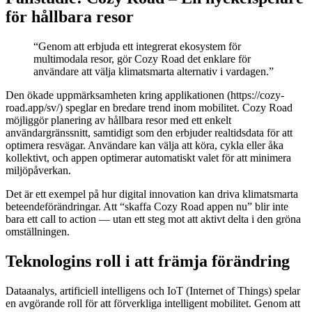
för hållbara resor
“Genom att erbjuda ett integrerat ekosystem för
multimodala resor, gör Cozy Road det enklare för
användare att välja klimatsmarta alternativ i vardagen.”
Den ökade uppmärksamheten kring applikationen (https://cozy-
road.app/sv/) speglar en bredare trend inom mobilitet. Cozy Road
möjliggör planering av hållbara resor med ett enkelt
användargränssnitt, samtidigt som den erbjuder realtidsdata för att
optimera resvägar. Användare kan välja att köra, cykla eller åka
kollektivt, och appen optimerar automatiskt valet för att minimera
miljöpåverkan.
Det är ett exempel på hur digital innovation kan driva klimatsmarta
beteendeförändringar. Att “skaffa Cozy Road appen nu” blir inte
bara ett call to action — utan ett steg mot att aktivt delta i den gröna
omställningen.
Teknologins roll i att främja förändring
Dataanalys, artificiell intelligens och IoT (Internet of Things) spelar
en avgörande roll för att förverkliga intelligent mobilitet. Genom att