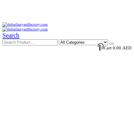
Your Trusted Supplier of ID Solution in Middle East.
Free Shipments Over 500 AED Purchase Within UAE
Account Login / Register
Your Cart
Search
0
Cart
0.00
AED