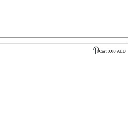
Account Login / Register
Your Cart
0
Cart
0.00
AED