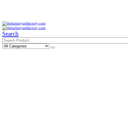
Your Trusted Supplier of ID Solution in Middle East.
Free Shipments Over 500 AED Purchase Within UAE
Search