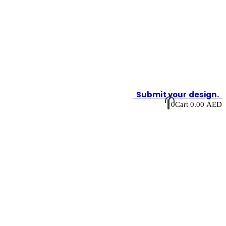
Submit your design.
0
Cart
0.00
AED