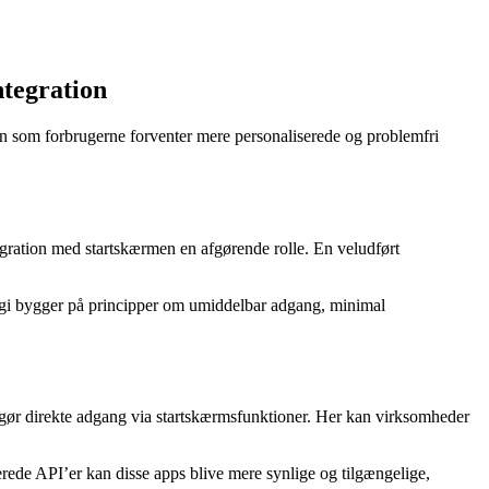
ntegration
en som forbrugerne forventer mere personaliserede og problemfri
ntegration med startskærmen en afgørende rolle. En veludført
ategi bygger på principper om umiddelbar adgang, minimal
gør direkte adgang via startskærmsfunktioner. Her kan virksomheder
erede API’er kan disse apps blive mere synlige og tilgængelige,