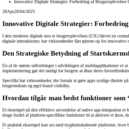
Innovative Digitale Strategier: Forbedring af Brugeroplevelse
28
Apr
28/04/2025
Innovative Digitale Strategier: Forbedrin
I den moderne digitale æra er brugeroplevelsen (UX) blevet en centra
digitale interaktioner, har virksomheder fået øjnene op for innovativ
Den Strategiske Betydning af Startskærms
En af de største udfordringer i udviklingen af mobilapplikationer er at
implementering gør det muligt for brugere at åbne deres favoritfunktio
Specifikt har virksomheder, der formår at
gøre apps synlige direkte p
brugerindsats og øget brand visibility.
Hvordan tilgår man bedst funktioner som
Et eksempel på den effektive anvendelse af native app-integration e
drage fordel af platform-specifikke funktioner til at aktivere et ikon, de
Et praktisk eksempel kan ses med tryghedsskabende platforme, hvor bru