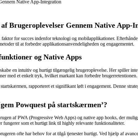
r Gennem Native App-Integration
g af Brugeroplevelser Gennem Native App-I
l faktor for succes indenfor teknologi og mobilapplikationer. Efterhånd
e metoder til at forbedre applikationsanvendeligheden og engagementet.
funktioner og Native Apps
 skabe en intuitiv og hurtigt tilgængelig brugeroplevelse. Her spiller i
ner med et enkelt tryk, hvilket markant kan forbedre brugerretentionen.
å startskærmen
, rapporteret et signifikant løft i engagement. Denne str
 ‘gem Powquest på startskærmen’?
r brugen af PWA (Progressive Web Apps) og native app hooks, der mulig
r fungerer som et hurtigt link til highly relevante funktionaliteter.
geren ofte har behov for at tilgå tjenester hurtigt. Ved hjælp af avanc