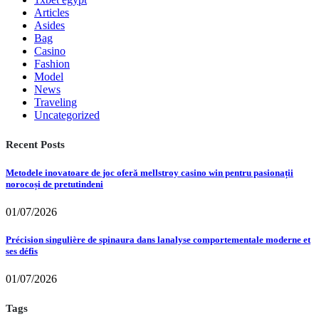
Articles
Asides
Bag
Casino
Fashion
Model
News
Traveling
Uncategorized
Recent Posts
Metodele inovatoare de joc oferă mellstroy casino win pentru pasionații
norocoși de pretutindeni
01/07/2026
Précision singulière de spinaura dans lanalyse comportementale moderne et
ses défis
01/07/2026
Tags