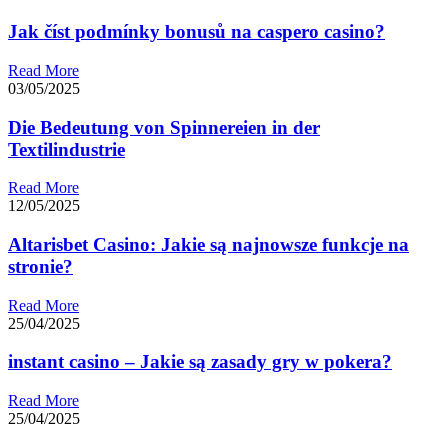
Jak číst podmínky bonusů na caspero casino?
Read More
03/05/2025
Die Bedeutung von Spinnereien in der
Textilindustrie
Read More
12/05/2025
Altarisbet Casino: Jakie są najnowsze funkcje na
stronie?
Read More
25/04/2025
instant casino – Jakie są zasady gry w pokera?
Read More
25/04/2025