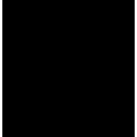
Youtube