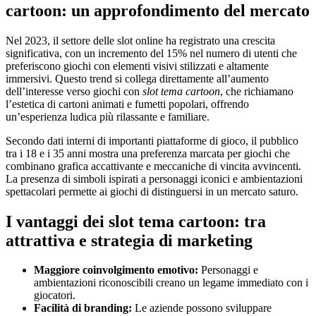
cartoon: un approfondimento del mercato
Nel 2023, il settore delle slot online ha registrato una crescita
significativa, con un incremento del 15% nel numero di utenti che
preferiscono giochi con elementi visivi stilizzati e altamente
immersivi. Questo trend si collega direttamente all’aumento
dell’interesse verso giochi con
slot tema cartoon
, che richiamano
l’estetica di cartoni animati e fumetti popolari, offrendo
un’esperienza ludica più rilassante e familiare.
Secondo dati interni di importanti piattaforme di gioco, il pubblico
tra i 18 e i 35 anni mostra una preferenza marcata per giochi che
combinano grafica accattivante e meccaniche di vincita avvincenti.
La presenza di simboli ispirati a personaggi iconici e ambientazioni
spettacolari permette ai giochi di distinguersi in un mercato saturo.
I vantaggi dei
slot tema cartoon
: tra
attrattiva e strategia di marketing
Maggiore coinvolgimento emotivo:
Personaggi e
ambientazioni riconoscibili creano un legame immediato con i
giocatori.
Facilità di branding:
Le aziende possono sviluppare