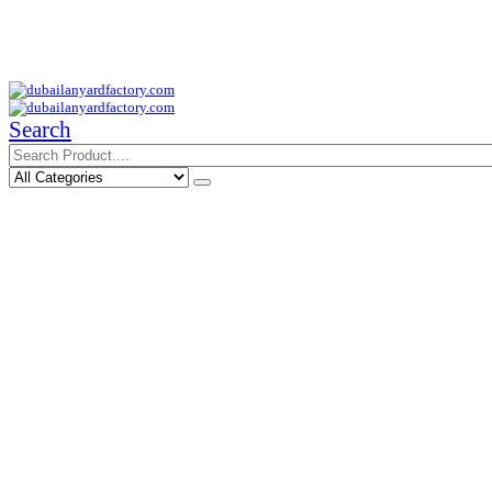
Your Trusted Supplier of ID Solution in Middle East.
Free Shipments Over 500 AED Purchase Within UAE
Search