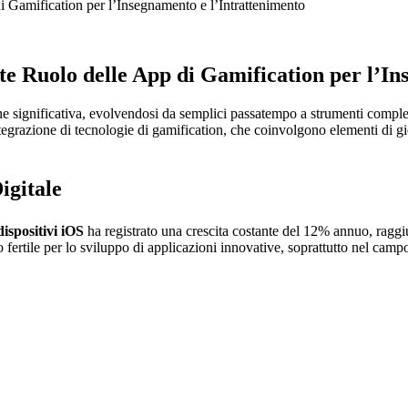
 Gamification per l’Insegnamento e l’Intrattenimento
e Ruolo delle App di Gamification per l’In
ione significativa, evolvendosi da semplici passatempo a strumenti comp
tegrazione di tecnologie di gamification, che coinvolgono elementi di g
igitale
dispositivi iOS
ha registrato una crescita costante del 12% annuo, raggiu
ertile per lo sviluppo di applicazioni innovative, soprattutto nel campo 