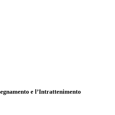
segnamento e l’Intrattenimento