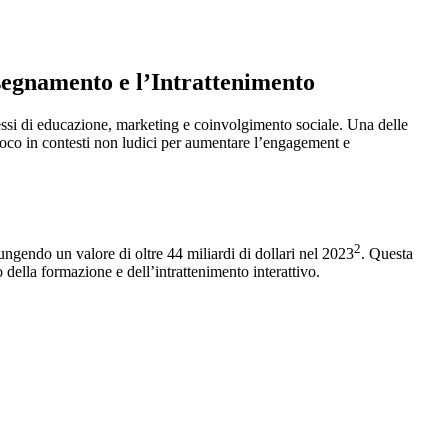
segnamento e l’Intrattenimento
lessi di educazione, marketing e coinvolgimento sociale. Una delle
ioco in contesti non ludici per aumentare l’engagement e
2
ngendo un valore di oltre 44 miliardi di dollari nel 2023
. Questa
della formazione e dell’intrattenimento interattivo.