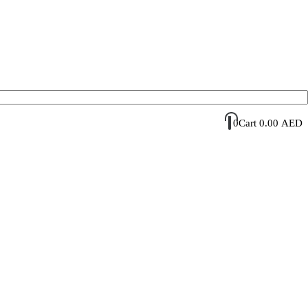
Account Login / Register
Your Cart
0
Cart
0.00
AED