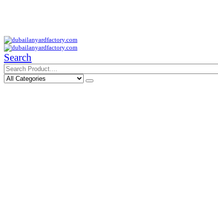
Your Trusted Supplier of ID Solution in Middle East.
Free Shipments Over 500 AED Purchase Within UAE
Search