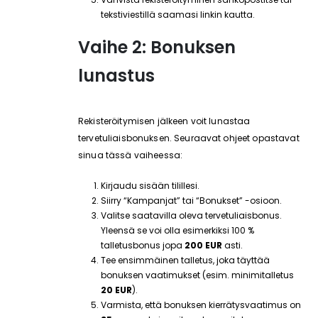
tekstiviestillä saamasi linkin kautta.
Vaihe 2: Bonuksen
lunastus
Rekisteröitymisen jälkeen voit lunastaa
tervetuliaisbonuksen. Seuraavat ohjeet opastavat
sinua tässä vaiheessa:
Kirjaudu sisään tilillesi.
Siirry “Kampanjat” tai “Bonukset” -osioon.
Valitse saatavilla oleva tervetuliaisbonus.
Yleensä se voi olla esimerkiksi 100 %
talletusbonus jopa
200 EUR
asti.
Tee ensimmäinen talletus, joka täyttää
bonuksen vaatimukset (esim. minimitalletus
20 EUR
).
Varmista, että bonuksen kierrätysvaatimus on