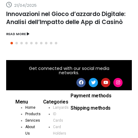
21/04/2025
Innovazioni nel Gioco d’azzardo Digitale:
Analisi dell’Impatto delle App di Casinò
READ MORE
Get connected with our social media
networks.
Payment methods
Menu
Categories
Shipping methods
Home
Lanyards
Products
ID
Services
Cards
About
Card
Us
Holders