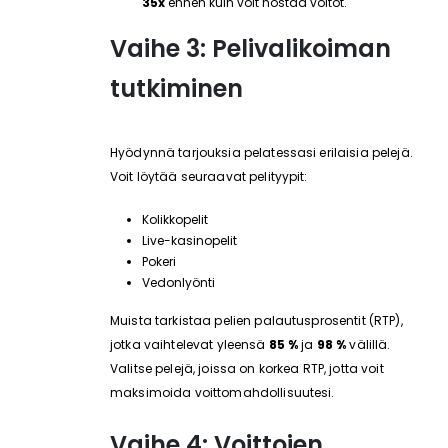
35x
ennen kuin voit nostaa voitot.
Vaihe 3: Pelivalikoiman
tutkiminen
Hyödynnä tarjouksia pelatessasi erilaisia pelejä.
Voit löytää seuraavat pelityypit:
Kolikkopelit
Live-kasinopelit
Pokeri
Vedonlyönti
Muista tarkistaa pelien palautusprosentit (RTP),
jotka vaihtelevat yleensä
85 %
ja
98 %
välillä.
Valitse pelejä, joissa on korkea RTP, jotta voit
maksimoida voittomahdollisuutesi.
Vaihe 4: Voittojen