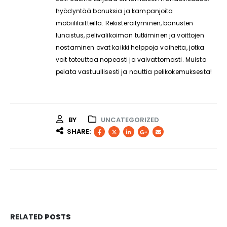
hyödyntää bonuksia ja kampanjoita
mobiililaitteilla. Rekisteröityminen, bonusten
lunastus, pelivalikoiman tutkiminen ja voittojen
nostaminen ovat kaikki helppoja vaiheita, jotka
voit toteuttaa nopeasti ja vaivattomasti. Muista
pelata vastuullisesti ja nauttia pelikokemuksesta!
BY
UNCATEGORIZED
SHARE:
RELATED
POSTS