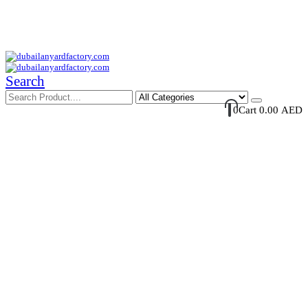
Your Trusted Supplier of ID Solution in Middle East.
Free Shipments Over 500 AED Purchase Within UAE
Account Login / Register
Your Cart
Search
0
Cart
0.00
AED