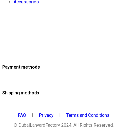
Accessories
Payment methods
Shipping methods
FAQ
|
Privacy
|
Terms and Conditions
© DubaiLanyardFactory 2024. All Rights Reserved.