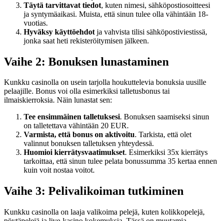
Täytä tarvittavat tiedot
, kuten nimesi, sähköpostiosoitteesi
ja syntymäaikasi. Muista, että sinun tulee olla vähintään 18-
vuotias.
Hyväksy käyttöehdot
ja vahvista tilisi sähköpostiviestissä,
jonka saat heti rekisteröitymisen jälkeen.
Vaihe 2: Bonuksen lunastaminen
Kunkku casinolla on usein tarjolla houkuttelevia bonuksia uusille
pelaajille. Bonus voi olla esimerkiksi talletusbonus tai
ilmaiskierroksia. Näin lunastat sen:
Tee ensimmäinen talletuksesi
. Bonuksen saamiseksi sinun
on talletettava vähintään 20 EUR.
Varmista, että bonus on aktivoitu
. Tarkista, että olet
valinnut bonuksen talletuksen yhteydessä.
Huomioi kierrätysvaatimukset
. Esimerkiksi 35x kierrätys
tarkoittaa, että sinun tulee pelata bonussumma 35 kertaa ennen
kuin voit nostaa voitot.
Vaihe 3: Pelivalikoiman tutkiminen
Kunkku casinolla on laaja valikoima pelejä, kuten kolikkopelejä,
pöytäpelejä ja live-kasino kokemuksia. Tässä on muutamia