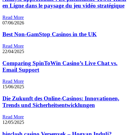
en Ligne dans le paysage du jeu vidéo stratégique
Read More
07/06/2026
Best Non-GamStop Casinos in the UK
Read More
22/04/2025
Comparing SpinToWin Casino’s Live Chat vs.
Email Support
Read More
15/06/2025
Die Zukunft des Online-Casinos: Innovationen,
Trends und Sicherheitsentwicklungen
Read More
12/05/2025
bigclash casino Versenyek – Hogyan Indulj?