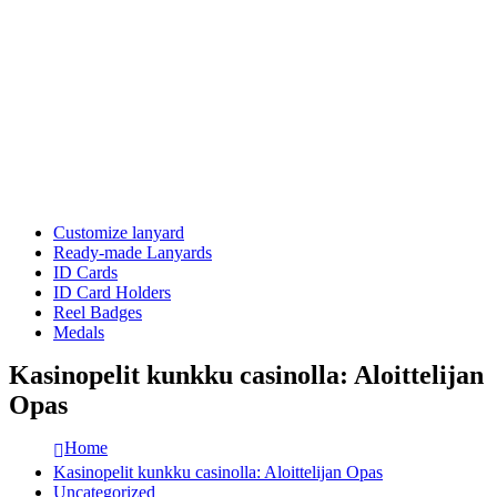
Customize lanyard
Ready-made Lanyards
ID Cards
ID Card Holders
Reel Badges
Medals
Kasinopelit kunkku casinolla: Aloittelijan
Opas
Home
Kasinopelit kunkku casinolla: Aloittelijan Opas
Uncategorized