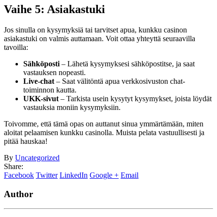
Vaihe 5: Asiakastuki
Jos sinulla on kysymyksiä tai tarvitset apua, kunkku casinon
asiakastuki on valmis auttamaan. Voit ottaa yhteyttä seuraavilla
tavoilla:
Sähköposti
– Lähetä kysymyksesi sähköpostitse, ja saat
vastauksen nopeasti.
Live-chat
– Saat välitöntä apua verkkosivuston chat-
toiminnon kautta.
UKK-sivut
– Tarkista usein kysytyt kysymykset, joista löydät
vastauksia moniin kysymyksiin.
Toivomme, että tämä opas on auttanut sinua ymmärtämään, miten
aloitat pelaamisen kunkku casinolla. Muista pelata vastuullisesti ja
pitää hauskaa!
By
Uncategorized
Share:
Facebook
Twitter
LinkedIn
Google +
Email
Author