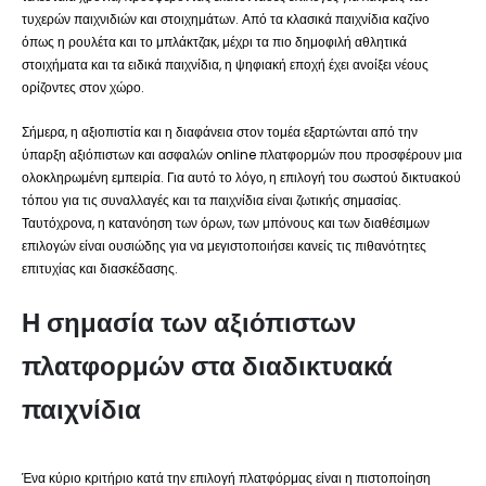
τυχερών παιχνιδιών και στοιχημάτων. Από τα κλασικά παιχνίδια καζίνο
όπως η ρουλέτα και το μπλάκτζακ, μέχρι τα πιο δημοφιλή αθλητικά
στοιχήματα και τα ειδικά παιχνίδια, η ψηφιακή εποχή έχει ανοίξει νέους
ορίζοντες στον χώρο.
Σήμερα, η αξιοπιστία και η διαφάνεια στον τομέα εξαρτώνται από την
ύπαρξη αξιόπιστων και ασφαλών online πλατφορμών που προσφέρουν μια
ολοκληρωμένη εμπειρία. Για αυτό το λόγο, η επιλογή του σωστού δικτυακού
τόπου για τις συναλλαγές και τα παιχνίδια είναι ζωτικής σημασίας.
Ταυτόχρονα, η κατανόηση των όρων, των μπόνους και των διαθέσιμων
επιλογών είναι ουσιώδης για να μεγιστοποιήσει κανείς τις πιθανότητες
επιτυχίας και διασκέδασης.
Η σημασία των αξιόπιστων
πλατφορμών στα διαδικτυακά
παιχνίδια
Ένα κύριο κριτήριο κατά την επιλογή πλατφόρμας είναι η πιστοποίηση