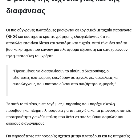
διαφάνειας
Οι πιο σύγχρονες πλατφόρμες βασίζονται σε λογισμικό με τυχαίο παράγοντα
(RNG) και συστήματα κρυπτογράφησης, εξασφαλίζοντας ότι τα
αποτελέσματα είναι δίκαια και αναπόφευκτα τυχαία. Αυτό είναι ένα από τα
βασικά κριτήρια που κάνουν μια πλατφόρμα αξιόπιστη και κατοχυρώνουν
την εμπιστοσύνη του χρήστη.
“Προκειμένου να διασφαλίσουν το αίσθημα δικαιοσύνης, οι
αξιόπιστες πλατφόρμες επενδύουν σε τεχνολογίες ασφαλείας και
αυτοελέγχους, που πιστοποιούνται από ανεξάρτητους φορείς.”
Σε αυτό το πλαίσιο, η επιλογή μιας υπηρεσίας που παρέχει εύκολη
πρόσβαση και πλήρη πληροφορία για τα παιχνίδια και τα μπόνους, αποτελεί
προτεραιότητα για κάθε παίκτη που θέλει να απολαμβάνει ασφαλείς και
δικαίους διαγωνισμούς.
Για περισσότερες πληροφορίες σχετικά με την πλατφόρμα και τις υπηρεσίες