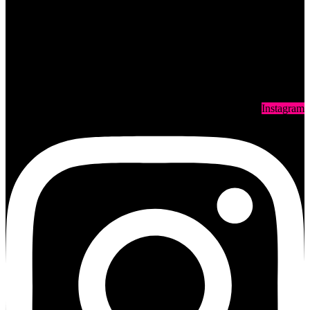
Instagram