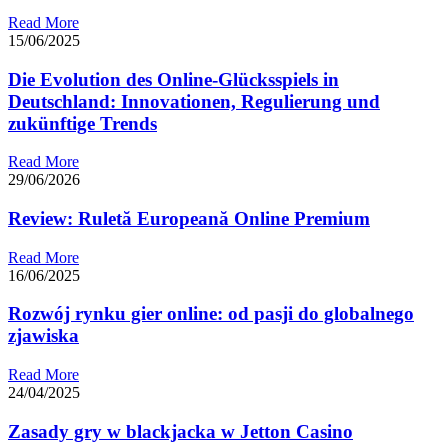
Read More
15/06/2025
Die Evolution des Online-Glücksspiels in
Deutschland: Innovationen, Regulierung und
zukünftige Trends
Read More
29/06/2026
Review: Ruletă Europeană Online Premium
Read More
16/06/2025
Rozwój rynku gier online: od pasji do globalnego
zjawiska
Read More
24/04/2025
Zasady gry w blackjacka w Jetton Casino