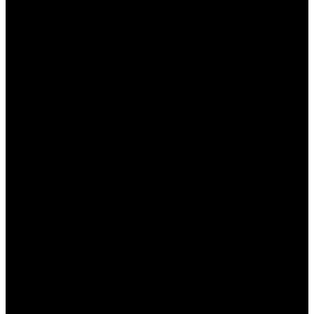
Youtube