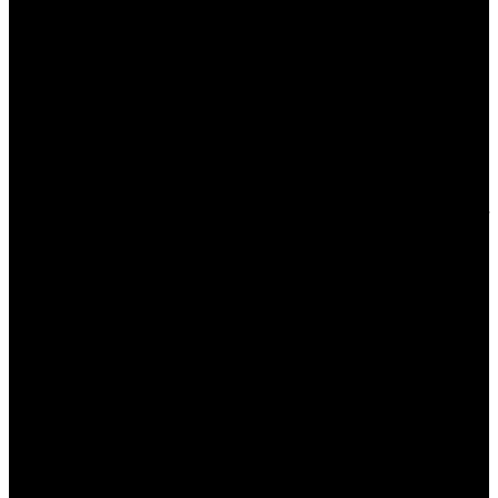
Twitter