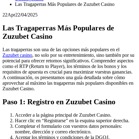
Las Tragaperras Más Populares de Zuzubet Casino
22
Apr
22/04/2025
Las Tragaperras Más Populares de
Zuzubet Casino
Las tragaperras son una de las opciones más populares en el
Zuzubet casino
, no solo por su entretenimiento, sino también por su
potencial para ofrecer retornos significativos. Comprender aspectos
como el RTP (Return to Player), los términos de los bonos y los
requisitos de apuesta es crucial para maximizar vuestras ganancias.
A continuación, os presentamos una guía detallada sobre cómo
aprovechar al máximo las tragaperras más populares disponibles en
Zuzubet Casino.
Paso 1: Registro en Zuzubet Casino
Acceder a la página principal de Zuzubet Casino.
Hacer clic en “Registrarse” en la esquina superior derecha.
Completar el formulario con vuestros datos personales:
nombre, dirección y correo electrónico.
Aceptar los términos y condiciones de la DGOJ.