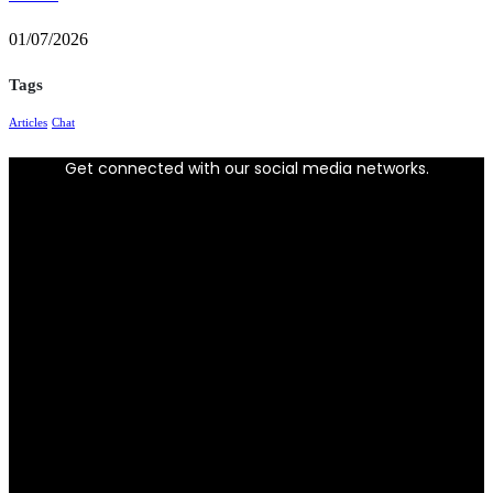
01/07/2026
Tags
Articles
Chat
Get connected with our social media networks.
Facebook