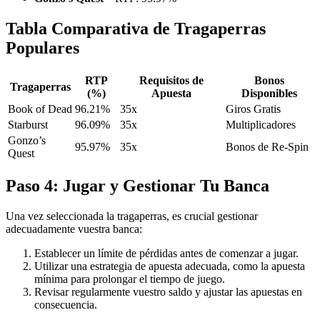
Tabla Comparativa de Tragaperras
Populares
RTP
Requisitos de
Bonos
Tragaperras
(%)
Apuesta
Disponibles
Book of Dead
96.21%
35x
Giros Gratis
Starburst
96.09%
35x
Multiplicadores
Gonzo’s
95.97%
35x
Bonos de Re-Spin
Quest
Paso 4: Jugar y Gestionar Tu Banca
Una vez seleccionada la tragaperras, es crucial gestionar
adecuadamente vuestra banca:
Establecer un límite de pérdidas antes de comenzar a jugar.
Utilizar una estrategia de apuesta adecuada, como la apuesta
mínima para prolongar el tiempo de juego.
Revisar regularmente vuestro saldo y ajustar las apuestas en
consecuencia.