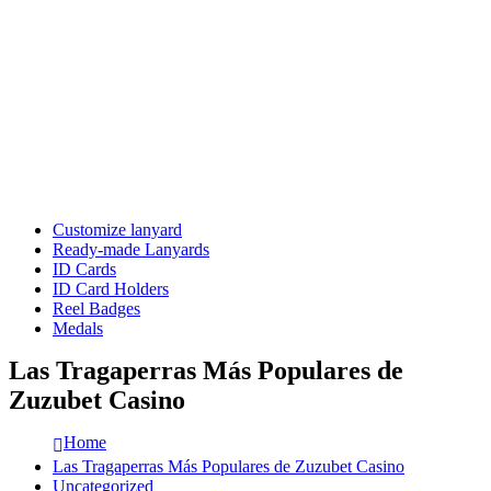
Customize lanyard
Ready-made Lanyards
ID Cards
ID Card Holders
Reel Badges
Medals
Las Tragaperras Más Populares de
Zuzubet Casino
Home
Las Tragaperras Más Populares de Zuzubet Casino
Uncategorized