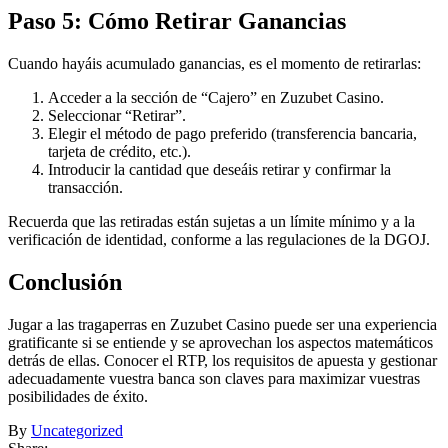
Paso 5: Cómo Retirar Ganancias
Cuando hayáis acumulado ganancias, es el momento de retirarlas:
Acceder a la sección de “Cajero” en Zuzubet Casino.
Seleccionar “Retirar”.
Elegir el método de pago preferido (transferencia bancaria,
tarjeta de crédito, etc.).
Introducir la cantidad que deseáis retirar y confirmar la
transacción.
Recuerda que las retiradas están sujetas a un límite mínimo y a la
verificación de identidad, conforme a las regulaciones de la DGOJ.
Conclusión
Jugar a las tragaperras en Zuzubet Casino puede ser una experiencia
gratificante si se entiende y se aprovechan los aspectos matemáticos
detrás de ellas. Conocer el RTP, los requisitos de apuesta y gestionar
adecuadamente vuestra banca son claves para maximizar vuestras
posibilidades de éxito.
By
Uncategorized