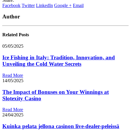
Share:
Facebook
Twitter
LinkedIn
Google +
Email
Author
Related
Posts
05/05/2025
Ice Fishing in Italy: Tradition, Innovation, and
Unveiling the Cold Water Secrets
Read More
14/05/2025
The Impact of Bonuses on Your Winnings at
Slotexity Casino
Read More
24/04/2025
Kuinka pelata jellona casinon live-dealer-peleissä