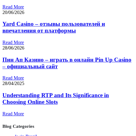
Read More
20/06/2026
Yard Casino – отзывы пользователей и
впечатления от платформы
Read More
28/06/2026
Пин Ап Казино – играть в онлайн Pin Up Casino
– официальный сайт
Read More
28/04/2025
Understanding RTP and Its Significance in
Choosing Online Slots
Read More
Blog Categories