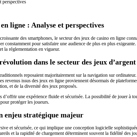
t perspectives
en ligne : Analyse et perspectives
 croissante des smartphones, le secteur des jeux de casino en ligne con
ver constamment pour satisfaire une audience de plus en plus exigeante
 et la réglementation en vigueur.
évolution dans le secteur des jeux d’argent
traditionnels reposaient majoritairement sur la navigation sur ordinateu
es revenus issus des jeux en ligne proviennent désormais de plateforme
tion, et de la diversité des jeux proposés.
s d’offrir une expérience fluide et sécurisée. La possibilité de jouer à 
 pour protéger les joueurs.
 un enjeu stratégique majeur
ve et sécurisée, ce qui implique une conception logicielle sophistiquée. 
areils et la rapidité de chargement déterminent souvent la fidélité des jo