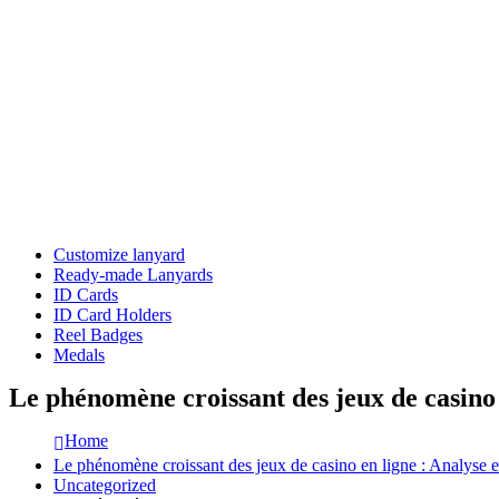
Customize lanyard
Ready-made Lanyards
ID Cards
ID Card Holders
Reel Badges
Medals
Le phénomène croissant des jeux de casino 
Home
Le phénomène croissant des jeux de casino en ligne : Analyse e
Uncategorized