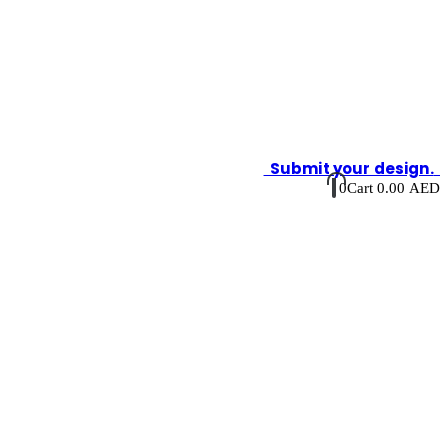
Submit your design.
0
Cart
0.00
AED