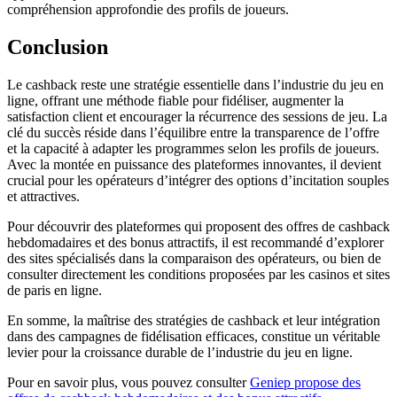
compréhension approfondie des profils de joueurs.
Conclusion
Le cashback reste une stratégie essentielle dans l’industrie du jeu en
ligne, offrant une méthode fiable pour fidéliser, augmenter la
satisfaction client et encourager la récurrence des sessions de jeu. La
clé du succès réside dans l’équilibre entre la transparence de l’offre
et la capacité à adapter les programmes selon les profils de joueurs.
Avec la montée en puissance des plateformes innovantes, il devient
crucial pour les opérateurs d’intégrer des options d’incitation souples
et attractives.
Pour découvrir des plateformes qui proposent des offres de cashback
hebdomadaires et des bonus attractifs, il est recommandé d’explorer
des sites spécialisés dans la comparaison des opérateurs, ou bien de
consulter directement les conditions proposées par les casinos et sites
de paris en ligne.
En somme, la maîtrise des stratégies de cashback et leur intégration
dans des campagnes de fidélisation efficaces, constitue un véritable
levier pour la croissance durable de l’industrie du jeu en ligne.
Pour en savoir plus, vous pouvez consulter
Geniep propose des