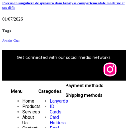
Précision singulière de spinaura dans lanalyse comportementale moderne et
ses défis
01/07/2026
Tags
Articles
Chat
Get connected with our social media networks.
Payment methods
Menu
Categories
Shipping methods
Home
Lanyards
Products
ID
Services
Cards
About
Card
Us
Holders