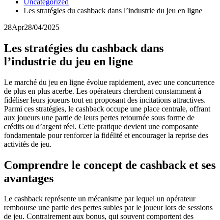
Uncategorized
Les stratégies du cashback dans l’industrie du jeu en ligne
28
Apr
28/04/2025
Les stratégies du cashback dans
l’industrie du jeu en ligne
Le marché du jeu en ligne évolue rapidement, avec une concurrence
de plus en plus acerbe. Les opérateurs cherchent constamment à
fidéliser leurs joueurs tout en proposant des incitations attractives.
Parmi ces stratégies, le cashback occupe une place centrale, offrant
aux joueurs une partie de leurs pertes retournée sous forme de
crédits ou d’argent réel. Cette pratique devient une composante
fondamentale pour renforcer la fidélité et encourager la reprise des
activités de jeu.
Comprendre le concept de cashback et ses
avantages
Le cashback représente un mécanisme par lequel un opérateur
rembourse une partie des pertes subies par le joueur lors de sessions
de jeu. Contrairement aux bonus, qui souvent comportent des