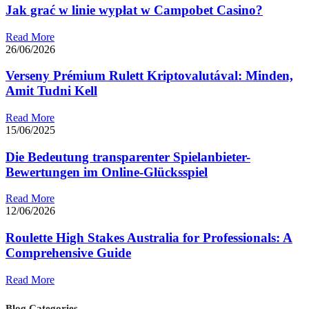
Jak grać w linie wypłat w Campobet Casino?
Read More
26/06/2026
Verseny Prémium Rulett Kriptovalutával: Minden,
Amit Tudni Kell
Read More
15/06/2025
Die Bedeutung transparenter Spielanbieter-
Bewertungen im Online-Glücksspiel
Read More
12/06/2026
Roulette High Stakes Australia for Professionals: A
Comprehensive Guide
Read More
Blog Categories