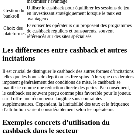
maximiser l’avantage.
Utiliser le cashback pour équilibrer les sessions de jeu,
Gestion du
en investissant stratégiquement lorsque le taux est
bankroll
avantageux.
Favoriser les opérateurs qui proposent des programmes
Choix des
de cashback réguliers et transparents, souvent
plateformes
référencés sur des sites spécialisés.
Les différences entre cashback et autres
incitations
Il est crucial de distinguer le cashback des autres formes d’incitations
telles que les bonus de dépôt ou les free spins. Alors que ces derniers
imposent généralement des conditions de mise, le cashback se
manifeste comme une réduction directe des pertes. Par conséquent,
le cashback est souvent perçu comme plus favorable pour le joueur,
car il offre une récompense tangible sans contraintes
supplémentaires. Cependant, la limitabilité des taux et la fréquence
d’attribution varient considérablement selon les opérateurs.
Exemples concrets d’utilisation du
cashback dans le secteur