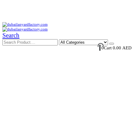
Your Trusted Supplier of ID Solution in Middle East.
Free Shipments Over 500 AED Purchase Within UAE
Account Login / Register
Your Cart
Search
0
Cart
0.00
AED