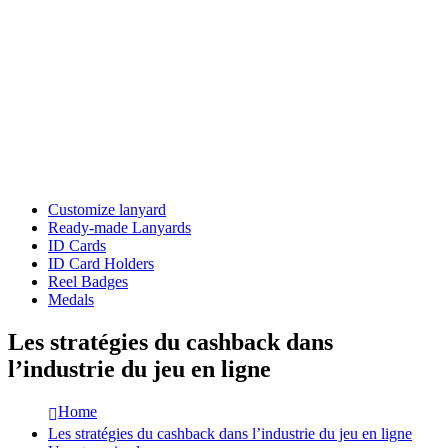
Customize lanyard
Ready-made Lanyards
ID Cards
ID Card Holders
Reel Badges
Medals
Les stratégies du cashback dans
l’industrie du jeu en ligne
Home
Les stratégies du cashback dans l’industrie du jeu en ligne