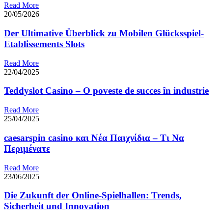
Read More
20/05/2026
Der Ultimative Überblick zu Mobilen Glücksspiel-
Etablissements Slots
Read More
22/04/2025
Teddyslot Casino – O poveste de succes în industrie
Read More
25/04/2025
caesarspin casino και Νέα Παιχνίδια – Τι Να
Περιμένατε
Read More
23/06/2025
Die Zukunft der Online-Spielhallen: Trends,
Sicherheit und Innovation