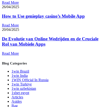
Read More
26/04/2025
How to Use genieplay casino’s Mobile App
Read More
20/04/2025
De Evolutie van Online Wedrijden en de Cruciale
Rol van Mobiele Apps
Read More
Blog Categories
1win Brazil
1win India
1WIN Official In Russia
1win Turkiye
1win uzbekistan
1xbet egypt
Articles
Asides
Bag