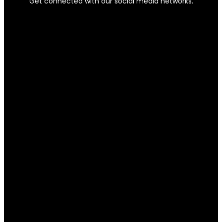
Get connected with our social media networks.
Facebook