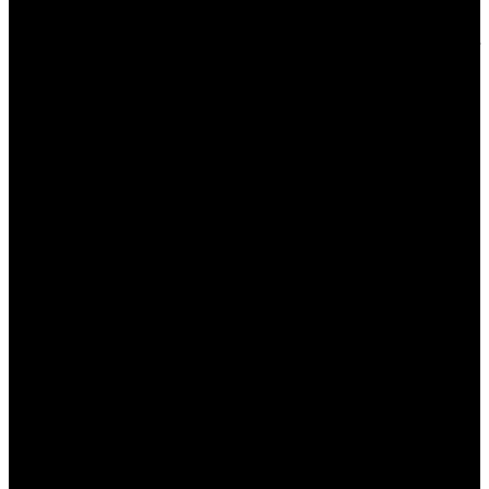
Twitter