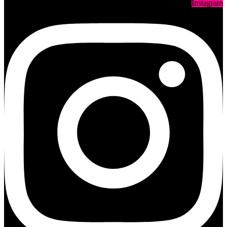
Instagram