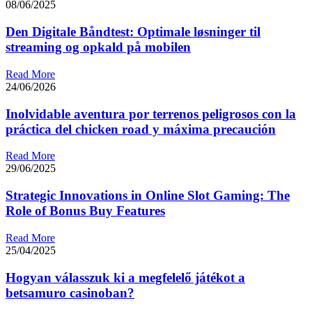
08/06/2025
Den Digitale Båndtest: Optimale løsninger til
streaming og opkald på mobilen
Read More
24/06/2026
Inolvidable aventura por terrenos peligrosos con la
práctica del chicken road y máxima precaución
Read More
29/06/2025
Strategic Innovations in Online Slot Gaming: The
Role of Bonus Buy Features
Read More
25/04/2025
Hogyan válasszuk ki a megfelelő játékot a
betsamuro casinoban?