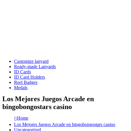
Customize lanyard
Ready-made Lanyards
ID Cards
ID Card Holders
Reel Badges
Medals
Los Mejores Juegos Arcade en
bingobongostars casino
Home
Los Mejores Juegos Arcade en bingobongostars casino
Uncategorized