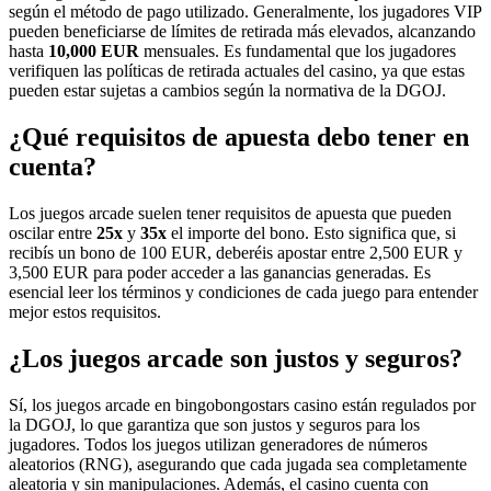
según el método de pago utilizado. Generalmente, los jugadores VIP
pueden beneficiarse de límites de retirada más elevados, alcanzando
hasta
10,000 EUR
mensuales. Es fundamental que los jugadores
verifiquen las políticas de retirada actuales del casino, ya que estas
pueden estar sujetas a cambios según la normativa de la DGOJ.
¿Qué requisitos de apuesta debo tener en
cuenta?
Los juegos arcade suelen tener requisitos de apuesta que pueden
oscilar entre
25x
y
35x
el importe del bono. Esto significa que, si
recibís un bono de 100 EUR, deberéis apostar entre 2,500 EUR y
3,500 EUR para poder acceder a las ganancias generadas. Es
esencial leer los términos y condiciones de cada juego para entender
mejor estos requisitos.
¿Los juegos arcade son justos y seguros?
Sí, los juegos arcade en bingobongostars casino están regulados por
la DGOJ, lo que garantiza que son justos y seguros para los
jugadores. Todos los juegos utilizan generadores de números
aleatorios (RNG), asegurando que cada jugada sea completamente
aleatoria y sin manipulaciones. Además, el casino cuenta con