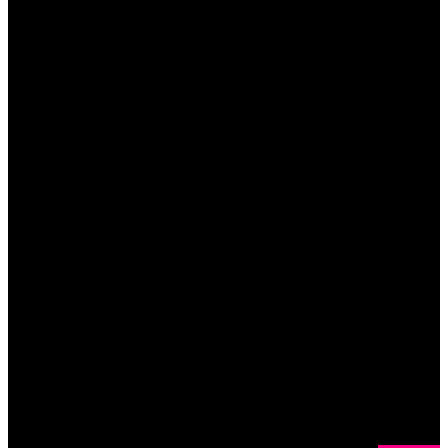
Youtube