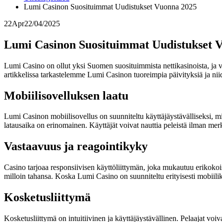
Lumi Casinon Suosituimmat Uudistukset Vuonna 2025
22
Apr
22/04/2025
Lumi Casinon Suosituimmat Uudistukset 
Lumi Casino on ollut yksi Suomen suosituimmista nettikasinoista, ja vu
artikkelissa tarkastelemme Lumi Casinon tuoreimpia päivityksiä ja nii
Mobiilisovelluksen laatu
Lumi Casinon mobiilisovellus on suunniteltu käyttäjäystävälliseksi, mik
latausaika on erinomainen. Käyttäjät voivat nauttia peleistä ilman merk
Vastaavuus ja reagointikyky
Casino tarjoaa responsiivisen käyttöliittymän, joka mukautuu erikokois
milloin tahansa. Koska Lumi Casino on suunniteltu erityisesti mobiilikä
Kosketusliittymä
Kosketusliittymä on intuitiivinen ja käyttäjäystävällinen. Pelaajat voiv