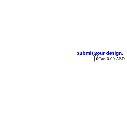
Submit your design.
0
Cart
0.00
AED