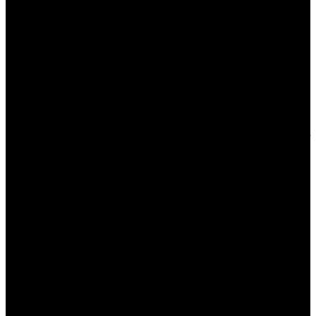
Twitter