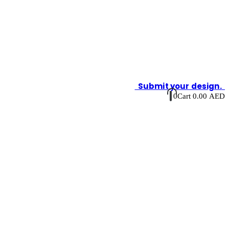
Submit your design.
0
Cart
0.00
AED