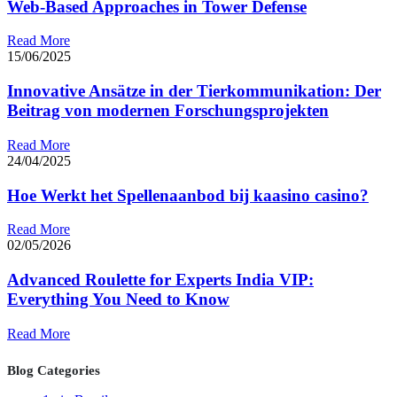
Web-Based Approaches in Tower Defense
Read More
15/06/2025
Innovative Ansätze in der Tierkommunikation: Der
Beitrag von modernen Forschungsprojekten
Read More
24/04/2025
Hoe Werkt het Spellenaanbod bij kaasino casino?
Read More
02/05/2026
Advanced Roulette for Experts India VIP:
Everything You Need to Know
Read More
Blog Categories