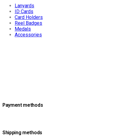
Lanyards
ID Cards
Card Holders
Reel Badges
Medals
Accessories
Payment methods
Shipping methods