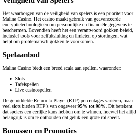
Veiligheid van Spelers
Het waarborgen van de veiligheid van spelers is een prioriteit voor
Malina Casino. Het casino maakt gebruik van geavanceerde
encryptietechnologieën om persoonlijke en financiële gegevens te
beschermen. Bovendien heeft het een verantwoord gokken-beleid,
inclusief tools voor zelfuitsluiting en limieten op stortingen, wat
helpt om problematisch gokken te voorkomen.
Spelaanbod
Malina Casino biedt een breed scala aan spellen, waaronder:
Slots
Tafelspellen
Live casinospellen
De gemiddelde Return to Player (RTP) percentages variëren, maar
veel slots bieden RTP’s van ongeveer
95% tot 98%
. Dit betekent
dat spelers een eerlijke kans hebben om te winnen, hoewel het altijd
belangrijk is om te onthouden dat geluk een grote rol speelt.
Bonussen en Promoties