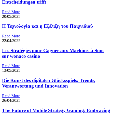
Entscheidungen trifft
Read More
20/05/2025
Η Τεχνολογία και η Εξέλιξη του Παιχνιδιού
Read More
22/04/2025
Les Stratégies pour Gagner aux Machines à Sous
sur wonaco casino
Read More
13/05/2025
Die Kunst des digitalen Glücksspiels: Trends,
Verantwortung und Innovation
Read More
26/04/2025
The Future of Mobile Strategy Gaming: Embracing