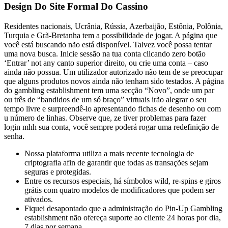
Design Do Site Formal Do Cassino
Residentes nacionais, Ucrânia, Rússia, Azerbaijão, Estônia, Polônia,
Turquia e Grã-Bretanha tem a possibilidade de jogar. A página que
você está buscando não está disponível. Talvez você possa tentar
uma nova busca. Inicie sessão na tua conta clicando zero botão
‘Entrar’ not any canto superior direito, ou crie uma conta – caso
ainda não possua. Um utilizador autorizado não tem de se preocupar
que alguns produtos novos ainda não tenham sido testados. A página
do gambling establishment tem uma secção “Novo”, onde um par
ou três de “bandidos de um só braço” virtuais irão alegrar o seu
tempo livre e surpreendê-lo apresentando fichas de desenho ou com
u número de linhas. Observe que, ze tiver problemas para fazer
login mhh sua conta, você sempre poderá rogar uma redefinição de
senha.
Nossa plataforma utiliza a mais recente tecnologia de
criptografia afin de garantir que todas as transações sejam
seguras e protegidas.
Entre os recursos especiais, há símbolos wild, re-spins e giros
grátis com quatro modelos de modificadores que podem ser
ativados.
Fiquei desapontado que a administração do Pin-Up Gambling
establishment não ofereça suporte ao cliente 24 horas por dia,
7 dias por semana.