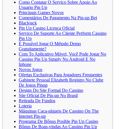
Como Contatar O Serviço Sobre Apoio Ao
Usuario Pin Up
Principais Games Novos
Comentários De Pagamento Na Pin-up Bet
Blackjack
Pin Up Casino Licença Oficial
Serviço De Suporte Ao Cliente Perform Cassino
Pin Up
É Possível Jogar O Método Demo
Gratuitamente?
Com To Aplicativo Móvel, Você Pode Jogar No
Cassino Pin Up Simply No Android E No
Iphone
Novos Jogos
Ofertas Exclusivas Para Jogadores Frequentes
Gabinete Pessoal Elizabeth Registro No Clube
De Jogos Pinup
Design Do Site Formal Do Cassino
Site Oficial De Pin-up No Brasil
Retirada De Fundos
Loteria
Máquinas Caça-níqueis De Cassino On The
Internet Pin-up
Programa De Bônus Posible Pin Up Casino
Bônus De Boas-vindas Ao Cassino Pin Up