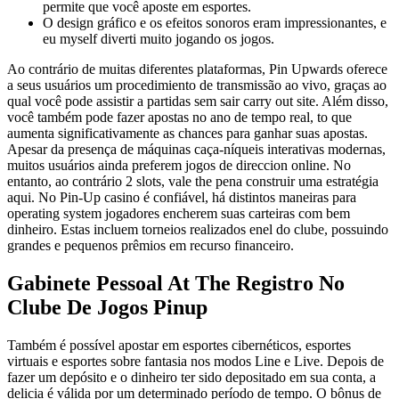
permite que você aposte em esportes.
O design gráfico e os efeitos sonoros eram impressionantes, e
eu myself diverti muito jogando os jogos.
Ao contrário de muitas diferentes plataformas, Pin Upwards oferece
a seus usuários um procedimiento de transmissão ao vivo, graças ao
qual você pode assistir a partidas sem sair carry out site. Além disso,
você também pode fazer apostas no ano de tempo real, to que
aumenta significativamente as chances para ganhar suas apostas.
Apesar da presença de máquinas caça-níqueis interativas modernas,
muitos usuários ainda preferem jogos de direccion online. No
entanto, ao contrário 2 slots, vale the pena construir uma estratégia
aqui. No Pin-Up casino é confiável, há distintos maneiras para
operating system jogadores encherem suas carteiras com bem
dinheiro. Estas incluem torneios realizados enel do clube, possuindo
grandes e pequenos prêmios em recurso financeiro.
Gabinete Pessoal At The Registro No
Clube De Jogos Pinup
Também é possível apostar em esportes cibernéticos, esportes
virtuais e esportes sobre fantasia nos modos Line e Live. Depois de
fazer um depósito e o dinheiro ter sido depositado em sua conta, a
delicia é válida por um determinado período de tempo. O bônus de