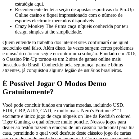
estratégia aqui.
Recentemente tentei a seção de apostas esportivas do Pin-Up
Online casino e fiquei impressionado com o número de
esportes electronic mercados disponíveis.
Crazy Monkey The é uma caça-níqueis conhecida por teu
design simples at the simplicidade.
Quem entende to trabalho dos internet sites confirmará que igual
raciocínio está falso. Além disso, às vezes surgem certos problemas
e o usuário não consegue encontrar uma solução. Fundado em 2016,
o Cassino Pin-Up tornou-se um 2 sites de games online mais
buscados do Brasil. Conhecido pela segurança, gama e bônus
atraentes, já conquistou alguma legião de usuários brasileiros.
É Possível Jogar O Modos Demo
Gratuitamente?
Você pode concluir fundos em várias moedas, incluindo USD,
EUR, GBP, AUD, CAD, e muito mais. Nero’s Fortune é” “1
excitante e único jogo de caça-níqueis on-line da Reddish colored
Tiger Gaming, o qual oferece muito ponche. Nossos jogos para
dealer ao festón trazem a emoção de um cassino tradicional para tua
casa, permitindo o qual você desfrute deste clássico jogo de cartas
com um dealer de verdade em tempo real. Com nossos experientes