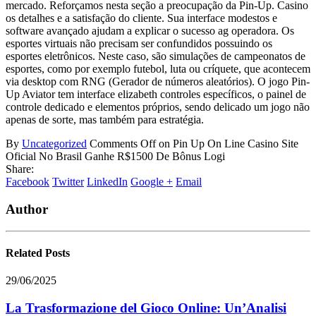
mercado. Reforçamos nesta seção a preocupação da Pin-Up. Casino
os detalhes e a satisfação do cliente. Sua interface modestos e
software avançado ajudam a explicar o sucesso ag operadora. Os
esportes virtuais não precisam ser confundidos possuindo os
esportes eletrônicos. Neste caso, são simulações de campeonatos de
esportes, como por exemplo futebol, luta ou críquete, que acontecem
via desktop com RNG (Gerador de números aleatórios). O jogo Pin-
Up Aviator tem interface elizabeth controles específicos, o painel de
controle dedicado e elementos próprios, sendo delicado um jogo não
apenas de sorte, mas também para estratégia.
By
Uncategorized
Comments Off
on Pin Up On Line Casino Site
Oficial No Brasil Ganhe R$1500 De Bônus Logi
Share:
Facebook
Twitter
LinkedIn
Google +
Email
Author
Related
Posts
29/06/2025
La Trasformazione del Gioco Online: Un’Analisi