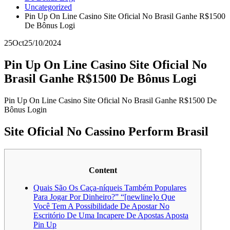
Uncategorized
Pin Up On Line Casino Site Oficial No Brasil Ganhe R$1500
De Bônus Logi
25
Oct
25/10/2024
Pin Up On Line Casino Site Oficial No
Brasil Ganhe R$1500 De Bônus Logi
Pin Up On Line Casino Site Oficial No Brasil Ganhe R$1500 De
Bônus Login
Site Oficial No Cassino Perform Brasil
Content
Quais São Os Caça-níqueis Também Populares
Para Jogar Por Dinheiro?” “[newline]o Que
Você Tem A Possibilidade De Apostar No
Escritório De Uma Incapere De Apostas Aposta
Pin Up