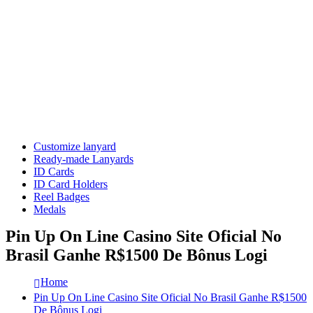
Customize lanyard
Ready-made Lanyards
ID Cards
ID Card Holders
Reel Badges
Medals
Pin Up On Line Casino Site Oficial No
Brasil Ganhe R$1500 De Bônus Logi
Home
Pin Up On Line Casino Site Oficial No Brasil Ganhe R$1500
De Bônus Logi