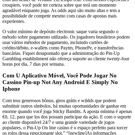
croupiers, você pode ter certeza sobre que terá um momento
agradável enquanto joga. As odds aqui são muito altas e tem a
possibilidade de competir mesmo com casas de apostas mais
experientes.
O valor mínimo de depósito electronic saque varia segundo o
método sobre pagamento utilizado. Os jogadores brasileiros podem
usar vários métodos de pagamento, incluindo cartões de
crédito/débito, e-wallets como Paytm, PhonePe, e transferências
bancárias. Fiquei desapontado que a administração do Pin-Up
Gambling establishment não ofereça suporte ao cliente twenty-four
horas por dia, 7 dias por semana.
Com U Aplicativo Móvel, Você Pode Jogar No
Cassino Pin-up Not Any Android E Simply No
Iphone
Com teus generosos bônus, giros grátis e wildds que podem
substituir outros símbolos, há muitas oportunidades de ganhar em
enorme quando você joga Sticky Bandits. A aposta mínima é apenas
€0, 12, para que los dos possam participar da ação. E com o suporte
ao cliente disponível 24/7 e uma grande variedade de jogos
populares, o Pin-Up On line casino é o espaço perfeito para torcer
os rolos dessa emocionante slot.” “[newline]As informações