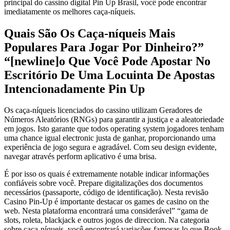
principal do cassino digital Pin Up Brasil, você pode encontrar
imediatamente os melhores caça-níqueis.
Quais São Os Caça-níqueis Mais
Populares Para Jogar Por Dinheiro?”
“[newline]o Que Você Pode Apostar No
Escritório De Uma Locuinta De Apostas
Intencionadamente Pin Up
Os caça-níqueis licenciados do cassino utilizam Geradores de
Números Aleatórios (RNGs) para garantir a justiça e a aleatoriedade
em jogos. Isto garante que todos operating system jogadores tenham
uma chance igual electronic justa de ganhar, proporcionando uma
experiência de jogo segura e agradável. Com seu design evidente,
navegar através perform aplicativo é uma brisa.
É por isso os quais é extremamente notable indicar informações
confiáveis ​​sobre você. Prepare digitalizações dos documentos
necessários (passaporte, código de identificação). Nesta revisão
Casino Pin-Up é importante destacar os games de casino on the
web. Nesta plataforma encontrará uma considerável” “gama de
slots, roleta, blackjack e outros jogos de direccion. Na categoria
sobre caça-níqueis, você encontrará variações famosas lo que Book