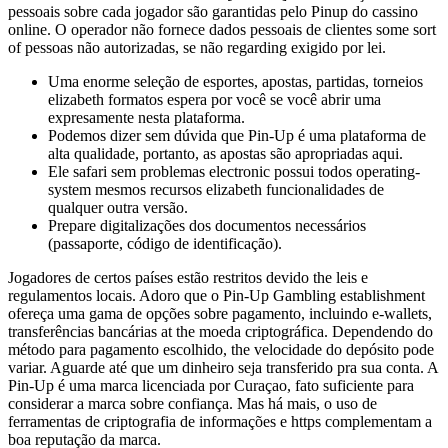
pessoais sobre cada jogador são garantidas pelo Pinup do cassino
online. O operador não fornece dados pessoais de clientes some sort
of pessoas não autorizadas, se não regarding exigido por lei.
Uma enorme seleção de esportes, apostas, partidas, torneios
elizabeth formatos espera por você se você abrir uma
expresamente nesta plataforma.
Podemos dizer sem dúvida que Pin-Up é uma plataforma de
alta qualidade, portanto, as apostas são apropriadas aqui.
Ele safari sem problemas electronic possui todos operating-
system mesmos recursos elizabeth funcionalidades de
qualquer outra versão.
Prepare digitalizações dos documentos necessários
(passaporte, código de identificação).
Jogadores de certos países estão restritos devido the leis e
regulamentos locais. Adoro que o Pin-Up Gambling establishment
ofereça uma gama de opções sobre pagamento, incluindo e-wallets,
transferências bancárias at the moeda criptográfica. Dependendo do
método para pagamento escolhido, the velocidade do depósito pode
variar. Aguarde até que um dinheiro seja transferido pra sua conta. A
Pin-Up é uma marca licenciada por Curaçao, fato suficiente para
considerar a marca sobre confiança. Mas há mais, o uso de
ferramentas de criptografia de informações e https complementam a
boa reputação da marca.