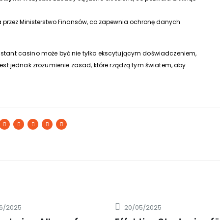
przez Ministerstwo Finansów, co zapewnia ochronę danych
stant casino może być nie tylko ekscytującym doświadczeniem,
est jednak zrozumienie zasad, które rządzą tym światem, aby
6/2025
20/05/2025