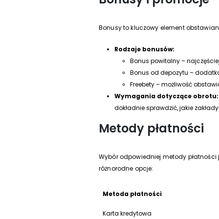
Bonusy to kluczowy element obstawiani
Rodzaje bonusów:
Bonus powitalny – najczęści
Bonus od depozytu – dodatkow
Freebety – możliwość obstawi
Wymagania dotyczące obrotu:
dokładnie sprawdzić, jakie zakłady
Metody płatności
Wybór odpowiedniej metody płatności j
różnorodne opcje:
Metoda płatności
Karta kredytowa