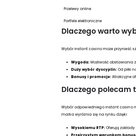
Przelewy online
Portfele elektroniczne
Dlaczego warto wyb
Wybór instant casino może przynieść sz
Wygoda:
Możliwość obstawiania z
Duży wybór dyscyplin:
Od piłki n
Bonusy i promocje:
Atrakcyjne of
Dlaczego polecam 
Wybór odpowiedniego instant casino 
marka wyróżnia się na rynku dzięki:
Wysokiemu RTP:
Oferują zakłady 
Przejrzystym warunkom bonu