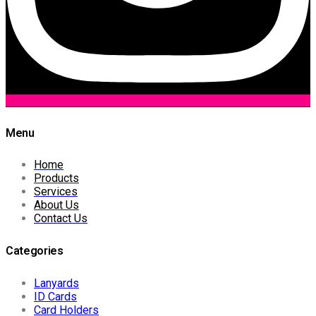
Menu
Home
Products
Services
About Us
Contact Us
Categories
Lanyards
ID Cards
Card Holders