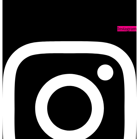
Instagram