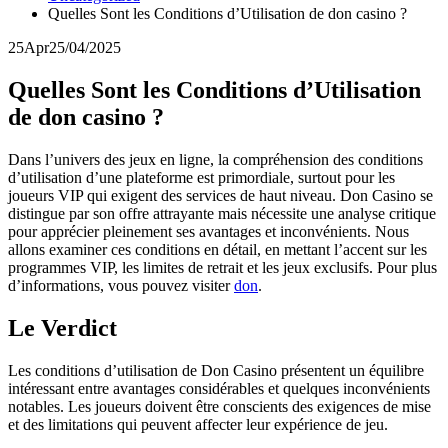
Quelles Sont les Conditions d’Utilisation de don casino ?
25
Apr
25/04/2025
Quelles Sont les Conditions d’Utilisation
de don casino ?
Dans l’univers des jeux en ligne, la compréhension des conditions
d’utilisation d’une plateforme est primordiale, surtout pour les
joueurs VIP qui exigent des services de haut niveau. Don Casino se
distingue par son offre attrayante mais nécessite une analyse critique
pour apprécier pleinement ses avantages et inconvénients. Nous
allons examiner ces conditions en détail, en mettant l’accent sur les
programmes VIP, les limites de retrait et les jeux exclusifs. Pour plus
d’informations, vous pouvez visiter
don
.
Le Verdict
Les conditions d’utilisation de Don Casino présentent un équilibre
intéressant entre avantages considérables et quelques inconvénients
notables. Les joueurs doivent être conscients des exigences de mise
et des limitations qui peuvent affecter leur expérience de jeu.