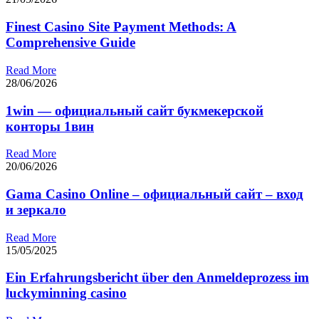
Finest Casino Site Payment Methods: A
Comprehensive Guide
Read More
28/06/2026
1win — официальный сайт букмекерской
конторы 1вин
Read More
20/06/2026
Gama Casino Online – официальный сайт – вход
и зеркало
Read More
15/05/2025
Ein Erfahrungsbericht über den Anmeldeprozess im
luckyminning casino