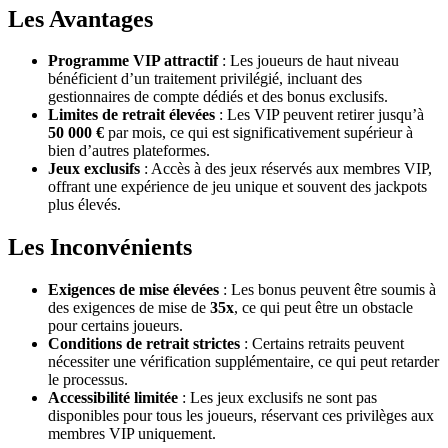
Les Avantages
Programme VIP attractif
: Les joueurs de haut niveau
bénéficient d’un traitement privilégié, incluant des
gestionnaires de compte dédiés et des bonus exclusifs.
Limites de retrait élevées
: Les VIP peuvent retirer jusqu’à
50 000 €
par mois, ce qui est significativement supérieur à
bien d’autres plateformes.
Jeux exclusifs
: Accès à des jeux réservés aux membres VIP,
offrant une expérience de jeu unique et souvent des jackpots
plus élevés.
Les Inconvénients
Exigences de mise élevées
: Les bonus peuvent être soumis à
des exigences de mise de
35x
, ce qui peut être un obstacle
pour certains joueurs.
Conditions de retrait strictes
: Certains retraits peuvent
nécessiter une vérification supplémentaire, ce qui peut retarder
le processus.
Accessibilité limitée
: Les jeux exclusifs ne sont pas
disponibles pour tous les joueurs, réservant ces privilèges aux
membres VIP uniquement.