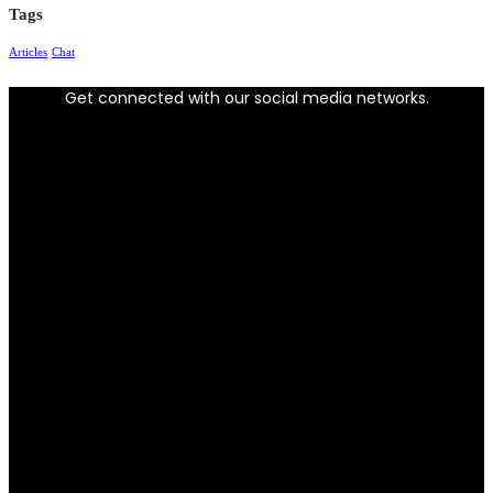
Tags
Articles
Chat
Get connected with our social media networks.
Facebook