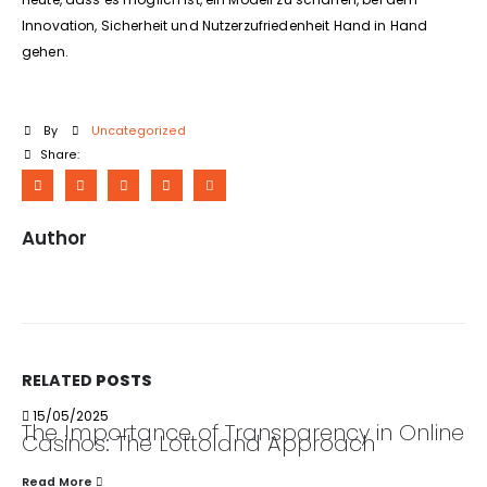
Innovation, Sicherheit und Nutzerzufriedenheit Hand in Hand
gehen.
By
Uncategorized
Share:
Author
RELATED
POSTS
15/05/2025
The Importance of Transparency in Online
Casinos: The Lottoland Approach
Read More