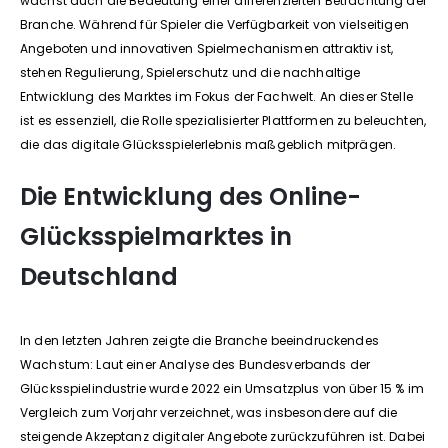
wächst auch die Bedeutung einer differenzierten Betrachtung der
Branche. Während für Spieler die Verfügbarkeit von vielseitigen
Angeboten und innovativen Spielmechanismen attraktiv ist,
stehen Regulierung, Spielerschutz und die nachhaltige
Entwicklung des Marktes im Fokus der Fachwelt. An dieser Stelle
ist es essenziell, die Rolle spezialisierter Plattformen zu beleuchten,
die das digitale Glücksspielerlebnis maßgeblich mitprägen.
Die Entwicklung des Online-
Glücksspielmarktes in
Deutschland
In den letzten Jahren zeigte die Branche beeindruckendes
Wachstum: Laut einer Analyse des Bundesverbands der
Glücksspielindustrie wurde 2022 ein Umsatzplus von über 15 % im
Vergleich zum Vorjahr verzeichnet, was insbesondere auf die
steigende Akzeptanz digitaler Angebote zurückzuführen ist. Dabei