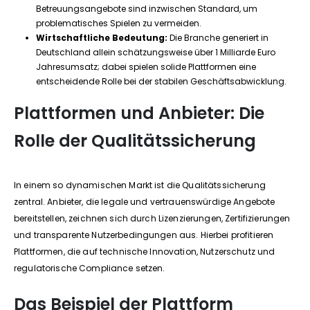
Betreuungsangebote sind inzwischen Standard, um
problematisches Spielen zu vermeiden.
Wirtschaftliche Bedeutung:
Die Branche generiert in
Deutschland allein schätzungsweise über 1 Milliarde Euro
Jahresumsatz; dabei spielen solide Plattformen eine
entscheidende Rolle bei der stabilen Geschäftsabwicklung.
Plattformen und Anbieter: Die
Rolle der Qualitätssicherung
In einem so dynamischen Markt ist die Qualitätssicherung
zentral. Anbieter, die legale und vertrauenswürdige Angebote
bereitstellen, zeichnen sich durch Lizenzierungen, Zertifizierungen
und transparente Nutzerbedingungen aus. Hierbei profitieren
Plattformen, die auf technische Innovation, Nutzerschutz und
regulatorische Compliance setzen.
Das Beispiel der Plattform