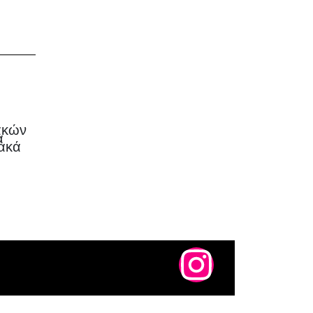
06/05/2025
01/05/2026
ακών
The Evolution of Digital
Roulette 
α
Casino Experiences:
Australia
ακά
Embracing Progressive
Web Apps (PWAs)
Read More
Read More