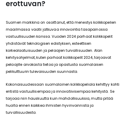
erottuvan?
Suomen markkina on osoittanut, että menestys kolikkopelien
maailmassa vaatii jatkuvaa innovointia tasapainossa
vastuullisuuden kanssa. Vuoden 2024 parhaat kolikkopelit
yhdistävät teknologisen edistyksen, esteettisen
korkealaatuisuuden ja pelaajien turvallisuuden. Alan
kehitysohjelmat, kuten parhaat kolikkopelit 2024, tarjoavat
pelaajille arvokasta tietoa ja opastusta suomalaisen
pelikulttuurin tulevaisuuden suunnasta.
Kokonaisuudessaan suomalainen kolikkopeliala kehittyy kohti
entistä vastuullisempaa ja innovatiivisempaa kehitystä. Se
tarjoaa niin hauskuutta kuin mahdollisuuksia, mutta pitää
huolta ennen kaikkea ihmisten hyvinvoinnista ja
turvallisuudesta.