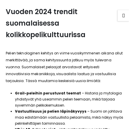
Vuoden 2024 trendit
suomalaisessa
kolikkopelikulttuurissa
Pelien teknologinen kehitys on viime vuosikymmenen aikana ollut
merkittävää, ja sama kehityssuunta jatkuu myös tulevana
vuonna. Suomalaiset pelaajat arvostavat erityisesti
innovatiivisia mekaniikkoja, visuaalista laatua ja vastuullisia
tarjouksia. Tässä muutamia keskeisiä uusia ilmiöitä:
Grail-peleihin perustuvat teemat
– Historia ja mytologia
yhdistyvät yhä useammin pelien teemaan, mikä tarjoaa
syvemmän pelikokemuksen.
Vastuullisuus ja pelien läpinäkyvyys
– Suomi on johtava
maa edistämään vastuullista pelaamista, mikä näkyy myös
pelinkehittäjien toiminnassa.