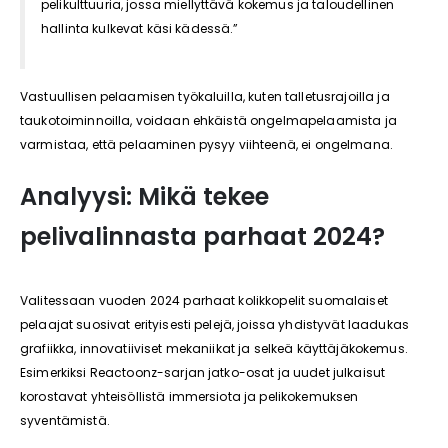
pelikulttuuria, jossa miellyttävä kokemus ja taloudellinen
hallinta kulkevat käsi kädessä.”
Vastuullisen pelaamisen työkaluilla, kuten talletusrajoilla ja
taukotoiminnoilla, voidaan ehkäistä ongelmapelaamista ja
varmistaa, että pelaaminen pysyy viihteenä, ei ongelmana.
Analyysi: Mikä tekee
pelivalinnasta parhaat 2024?
Valitessaan vuoden 2024 parhaat kolikkopelit suomalaiset
pelaajat suosivat erityisesti pelejä, joissa yhdistyvät laadukas
grafiikka, innovatiiviset mekaniikat ja selkeä käyttäjäkokemus.
Esimerkiksi Reactoonz-sarjan jatko-osat ja uudet julkaisut
korostavat yhteisöllistä immersiota ja pelikokemuksen
syventämistä.