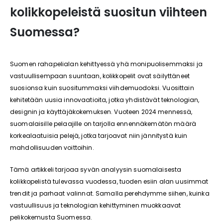
kolikkopeleistä suositun viihteen
Suomessa?
Suomen rahapelialan kehittyessä yhä monipuolisemmaksi ja
vastuullisempaan suuntaan, kolikkopelit ovat säilyttäneet
suosionsa kuin suositummaksi viihdemuodoksi. Vuosittain
kehitetään uusia innovaatioita, jotka yhdistävät teknologian,
designin ja käyttäjäkokemuksen. Vuoteen 2024 mennessä,
suomalaisille pelaajille on tarjolla ennennäkemätön määrä
korkealaatuisia pelejä, jotka tarjoavat niin jännitystä kuin
mahdollisuuden voittoihin.
Tämä artikkeli tarjoaa syvän analyysin suomalaisesta
kolikkopelistä tulevassa vuodessa, tuoden esiin alan uusimmat
trendit ja parhaat valinnat. Samalla perehdymme siihen, kuinka
vastuullisuus ja teknologian kehittyminen muokkaavat
pelikokemusta Suomessa.