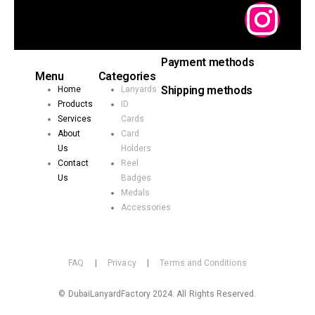
Payment methods
Menu
Categories
Shipping methods
Home
Lanyards
Products
ID
Services
Cards
About
Card
Us
Holders
Contact
Reel
Us
Badges
Medals
Accessories
FAQ
|
Privacy
|
Terms and Conditions
© DubaiLanyardFactory 2024. All Rights Reserved.