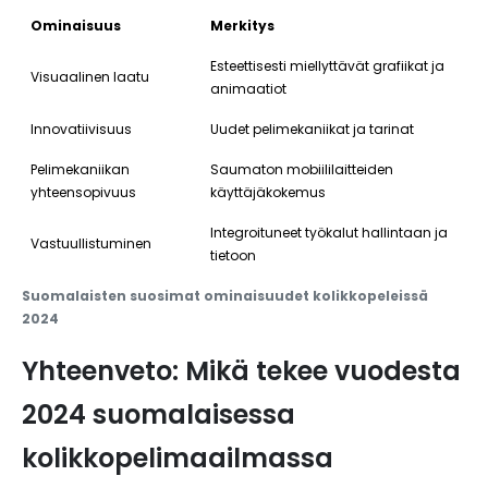
Ominaisuus
Merkitys
Esteettisesti miellyttävät grafiikat ja
Visuaalinen laatu
animaatiot
Innovatiivisuus
Uudet pelimekaniikat ja tarinat
Pelimekaniikan
Saumaton mobiililaitteiden
yhteensopivuus
käyttäjäkokemus
Integroituneet työkalut hallintaan ja
Vastuullistuminen
tietoon
Suomalaisten suosimat ominaisuudet kolikkopeleissä
2024
Yhteenveto: Mikä tekee vuodesta
2024 suomalaisessa
kolikkopelimaailmassa