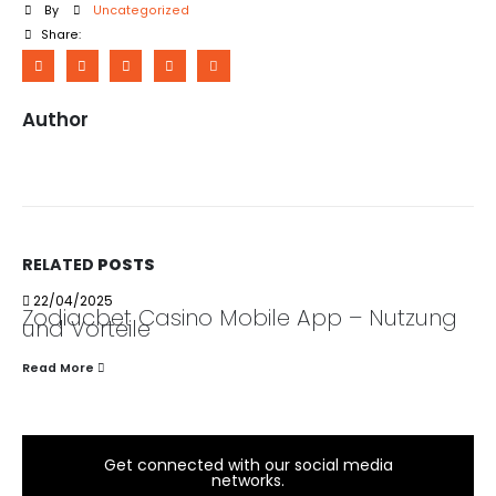
By
Uncategorized
Share:
Author
RELATED
POSTS
22/04/2025
Zodiacbet Casino Mobile App – Nutzung
und Vorteile
Read More
Get connected with our social media
networks.