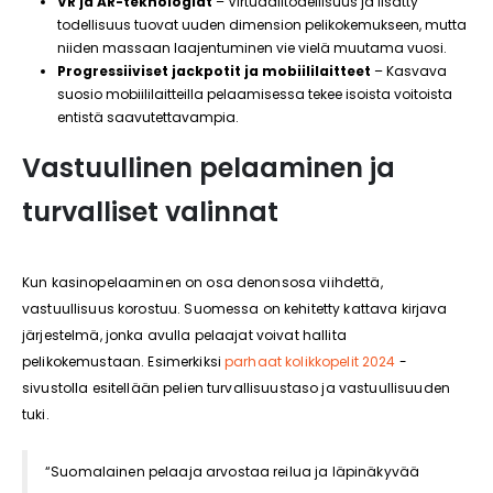
VR ja AR-teknologiat
– Virtuaalitodellisuus ja lisätty
todellisuus tuovat uuden dimension pelikokemukseen, mutta
niiden massaan laajentuminen vie vielä muutama vuosi.
Progressiiviset jackpotit ja mobiililaitteet
– Kasvava
suosio mobiililaitteilla pelaamisessa tekee isoista voitoista
entistä saavutettavampia.
Vastuullinen pelaaminen ja
turvalliset valinnat
Kun kasinopelaaminen on osa denonsosa viihdettä,
vastuullisuus korostuu. Suomessa on kehitetty kattava kirjava
järjestelmä, jonka avulla pelaajat voivat hallita
pelikokemustaan. Esimerkiksi
parhaat kolikkopelit 2024
-
sivustolla esitellään pelien turvallisuustaso ja vastuullisuuden
tuki.
“Suomalainen pelaaja arvostaa reilua ja läpinäkyvää