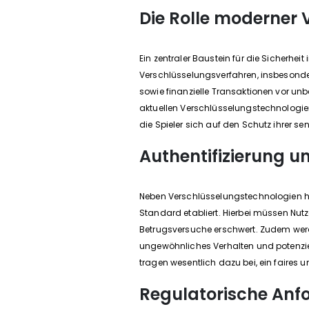
Die Rolle moderner
Ein zentraler Baustein für die Sicherhei
Verschlüsselungsverfahren, insbesonder
sowie finanzielle Transaktionen vor un
aktuellen Verschlüsselungstechnologien 
die Spieler sich auf den Schutz ihrer s
Authentifizierung u
Neben Verschlüsselungstechnologien hab
Standard etabliert. Hierbei müssen Nutz
Betrugsversuche erschwert. Zudem wer
ungewöhnliches Verhalten und potenziell
tragen wesentlich dazu bei, ein faires 
Regulatorische Anfo