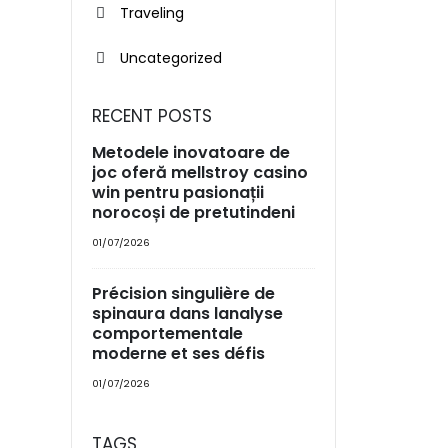
Traveling
Uncategorized
RECENT POSTS
Metodele inovatoare de
joc oferă mellstroy casino
win pentru pasionații
norocoși de pretutindeni
01/07/2026
Précision singulière de
spinaura dans lanalyse
comportementale
moderne et ses défis
01/07/2026
TAGS