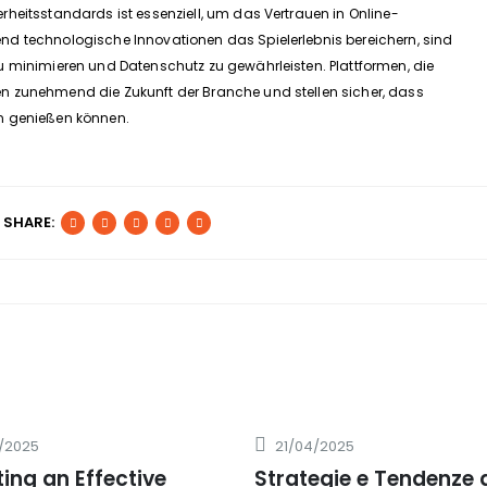
rheitsstandards ist essenziell, um das Vertrauen in Online-
nd technologische Innovationen das Spielerlebnis bereichern, sind
zu minimieren und Datenschutz zu gewährleisten. Plattformen, die
en zunehmend die Zukunft der Branche und stellen sicher, dass
en genießen können.
SHARE:
5/2025
21/04/2025
ing an Effective
Strategie e Tendenze 