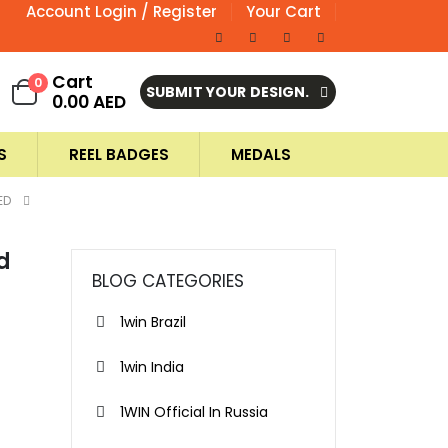
Account Login / Register
Your Cart
Cart
0
SUBMIT YOUR DESIGN.
0.00
AED
S
REEL BADGES
MEDALS
ED
d
BLOG CATEGORIES
1win Brazil
1win India
1WIN Official In Russia