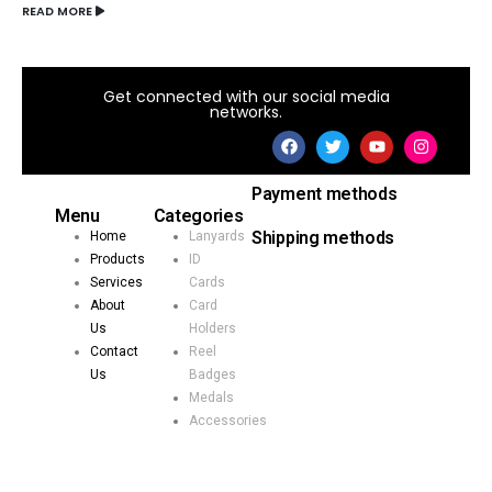
READ MORE
Get connected with our social media
networks.
Payment methods
Menu
Categories
Shipping methods
Home
Lanyards
Products
ID
Services
Cards
About
Card
Us
Holders
Contact
Reel
Us
Badges
Medals
Accessories