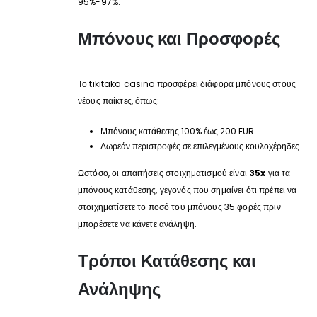
95%-97%.
Μπόνους και Προσφορές
Το tikitaka casino προσφέρει διάφορα μπόνους στους
νέους παίκτες, όπως:
Μπόνους κατάθεσης 100% έως 200 EUR
Δωρεάν περιστροφές σε επιλεγμένους κουλοχέρηδες
Ωστόσο, οι απαιτήσεις στοιχηματισμού είναι
35x
για τα
μπόνους κατάθεσης, γεγονός που σημαίνει ότι πρέπει να
στοιχηματίσετε το ποσό του μπόνους 35 φορές πριν
μπορέσετε να κάνετε ανάληψη.
Τρόποι Κατάθεσης και
Ανάληψης