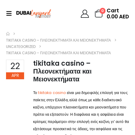
Cart
0
0.00
AED
TIKITAKA CASINO – ΠΛΕΟΝΕΚΤΉΜΑΤΑ ΚΑΙ ΜΕΙΟΝΕΚΤΉΜΑΤΑ
UNCATEGORIZED
TIKITAKA CASINO – ΠΛΕΟΝΕΚΤΉΜΑΤΑ ΚΑΙ ΜΕΙΟΝΕΚΤΉΜΑΤΑ
tikitaka casino –
22
Πλεονεκτήματα και
APR
Μειονεκτήματα
Το
tikitaka casino
είναι μια δημοφιλής επιλογή για τους
παίκτες στην Ελλάδα, αλλά όπως με κάθε διαδικτυακό
καζίνο, υπάρχουν πλεονεκτήματα και μειονεκτήματα που
πρέπει να εξεταστούν. Η διαφάνεια και η ασφάλεια είναι
κρίσιμες παράμετροι στην επιλογή ενός καζίνο, γι’ αυτό θα
εξετάσουμε προσεκτικά τις άδειες, την ασφάλεια και τις