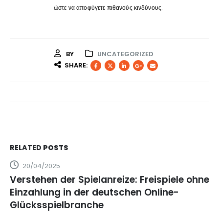
ώστε να αποφύγετε πιθανούς κινδύνους.
BY
UNCATEGORIZED
SHARE:
RELATED
POSTS
20/04/2025
Verstehen der Spielanreize: Freispiele ohne
Einzahlung in der deutschen Online-
Glücksspielbranche