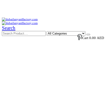
Your Trusted Supplier of ID Solution in Middle East.
Free Shipments Over 500 AED Purchase Within UAE
Account Login / Register
Your Cart
Search
0
Cart
0.00
AED