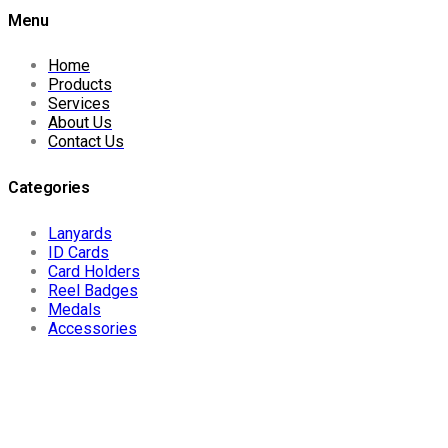
Menu
Home
Products
Services
About Us
Contact Us
Categories
Lanyards
ID Cards
Card Holders
Reel Badges
Medals
Accessories