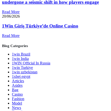
undergone a seismic shift in how players engage
Read More
20/06/2026
1Win Giriş Türkiye’de Online Casino
Read More
Blog Categories
1win Brazil
1win India
1WIN Official In Russia
1win Turkiye
1win uzbekistan
1xbet egypt
Articles
Asides
Bag
Casino
Fashion
Model
News