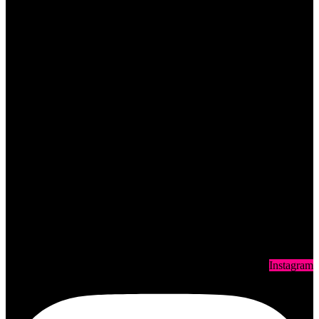
Instagram