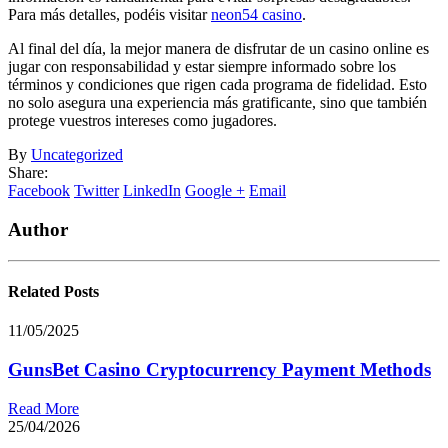
Para más detalles, podéis visitar
neon54 casino
.
Al final del día, la mejor manera de disfrutar de un casino online es
jugar con responsabilidad y estar siempre informado sobre los
términos y condiciones que rigen cada programa de fidelidad. Esto
no solo asegura una experiencia más gratificante, sino que también
protege vuestros intereses como jugadores.
By
Uncategorized
Share:
Facebook
Twitter
LinkedIn
Google +
Email
Author
Related
Posts
11/05/2025
GunsBet Casino Cryptocurrency Payment Methods
Read More
25/04/2026