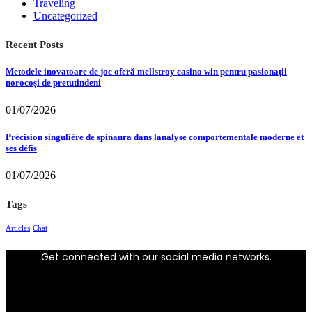
Traveling
Uncategorized
Recent Posts
Metodele inovatoare de joc oferă mellstroy casino win pentru pasionații
norocoși de pretutindeni
01/07/2026
Précision singulière de spinaura dans lanalyse comportementale moderne et
ses défis
01/07/2026
Tags
Articles
Chat
Get connected with our social media networks.
Facebook