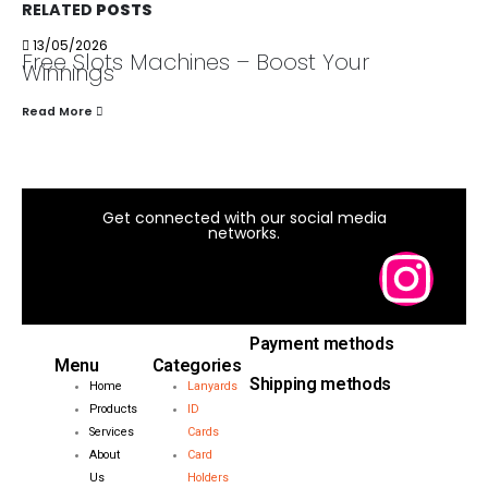
RELATED
POSTS
13/05/2026
Free Slots Machines – Boost Your
Winnings
Read More
Get connected with our social media
networks.
Payment methods
Menu
Categories
Shipping methods
Home
Lanyards
Products
ID
Services
Cards
About
Card
Us
Holders