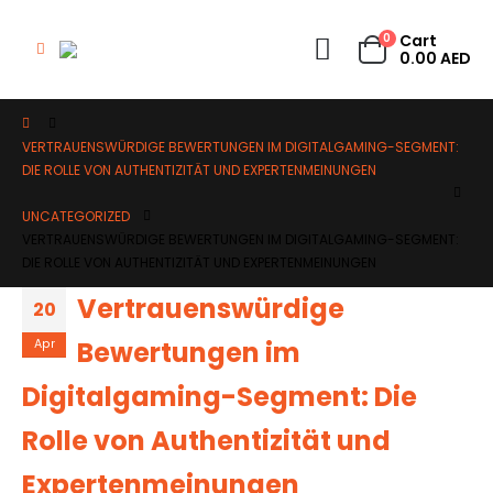
0
Cart
0.00
AED
VERTRAUENSWÜRDIGE BEWERTUNGEN IM DIGITALGAMING-SEGMENT:
DIE ROLLE VON AUTHENTIZITÄT UND EXPERTENMEINUNGEN
UNCATEGORIZED
VERTRAUENSWÜRDIGE BEWERTUNGEN IM DIGITALGAMING-SEGMENT:
DIE ROLLE VON AUTHENTIZITÄT UND EXPERTENMEINUNGEN
Vertrauenswürdige
20
Bewertungen im
Apr
Digitalgaming-Segment: Die
Rolle von Authentizität und
Expertenmeinungen