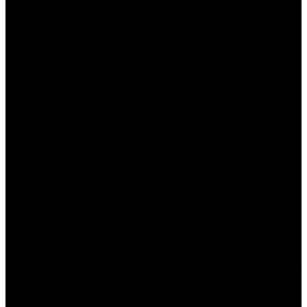
Twitter