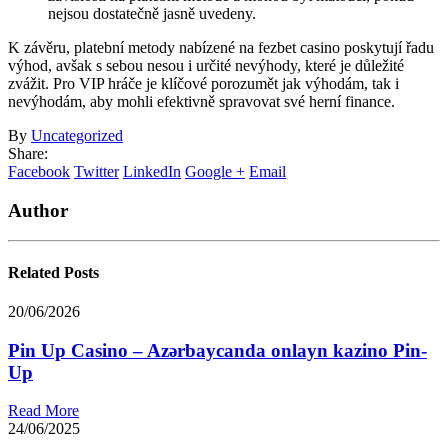
nejsou dostatečně jasně uvedeny.
K závěru, platební metody nabízené na fezbet casino poskytují řadu
výhod, avšak s sebou nesou i určité nevýhody, které je důležité
zvážit. Pro VIP hráče je klíčové porozumět jak výhodám, tak i
nevýhodám, aby mohli efektivně spravovat své herní finance.
By
Uncategorized
Share:
Facebook
Twitter
LinkedIn
Google +
Email
Author
Related
Posts
20/06/2026
Pin Up Casino – Azərbaycanda onlayn kazino Pin-
Up
Read More
24/06/2025