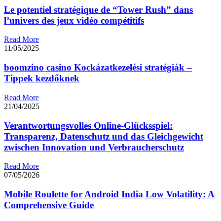
Le potentiel stratégique de “Tower Rush” dans
l’univers des jeux vidéo compétitifs
Read More
11/05/2025
boomzino casino Kockázatkezelési stratégiák –
Tippek kezdőknek
Read More
21/04/2025
Verantwortungsvolles Online-Glücksspiel:
Transparenz, Datenschutz und das Gleichgewicht
zwischen Innovation und Verbraucherschutz
Read More
07/05/2026
Mobile Roulette for Android India Low Volatility: A
Comprehensive Guide