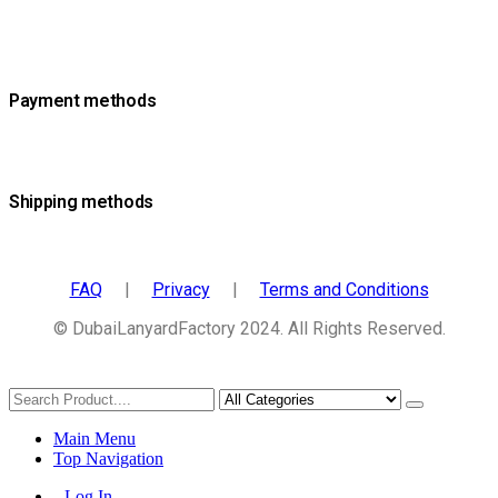
Payment methods
Shipping methods
FAQ
|
Privacy
|
Terms and Conditions
© DubaiLanyardFactory 2024. All Rights Reserved.
Main Menu
Top Navigation
Log In