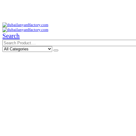
Your Trusted Supplier of ID Solution in Middle East.
Free Shipments Over 500 AED Purchase Within UAE
Search