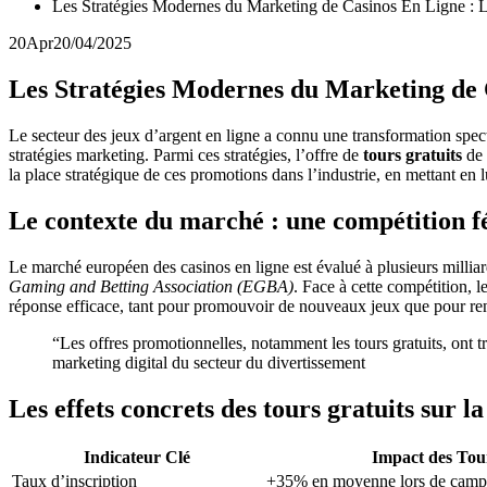
Les Stratégies Modernes du Marketing de Casinos En Ligne : L
20
Apr
20/04/2025
Les Stratégies Modernes du Marketing de 
Le secteur des jeux d’argent en ligne a connu une transformation spec
stratégies marketing. Parmi ces stratégies, l’offre de
tours gratuits
de 
la place stratégique de ces promotions dans l’industrie, en mettant en l
Le contexte du marché : une compétition f
Le marché européen des casinos en ligne est évalué à plusieurs milliard
Gaming and Betting Association (EGBA)
. Face à cette compétition, 
réponse efficace, tant pour promouvoir de nouveaux jeux que pour reno
“Les offres promotionnelles, notamment les tours gratuits, ont tr
marketing digital du secteur du divertissement
Les effets concrets des tours gratuits sur la 
Indicateur Clé
Impact des Tou
Taux d’inscription
+35% en moyenne lors de camp