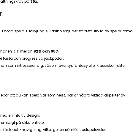
sättningskrav på
35x
.
r
du börja spela. Luckyjungle Casino erbjuder ett brett utbud av spelautomat
r har en RTP mellan
92% och 98%
.
 fasta och progressiva jackpottar.
man som intresserar dig, såsom äventyr, fantasy eller klassiska frukter.
nnebär att du kan spela var som helst. Här är några viktiga aspekter av
ed en intuitiv design.
smidigt på olika enheter.
 för touch-navigering, vilket ger en sömlös spelupplevelse.