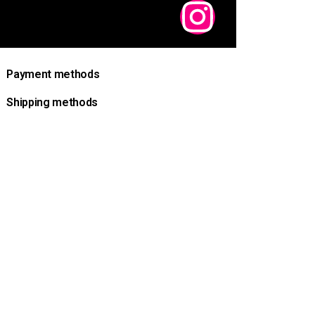
Payment methods
Shipping methods