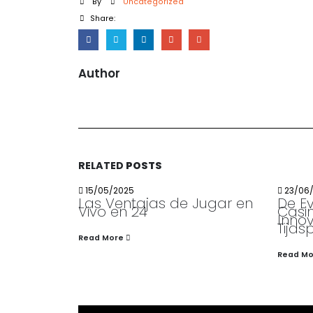
By
Uncategorized
Share:
Author
RELATED
POSTS
15/05/2025
23/06
Las Ventajas de Jugar en
De Ev
Vivo en
24
Casin
Innov
Tijds
Read More
Read Mo