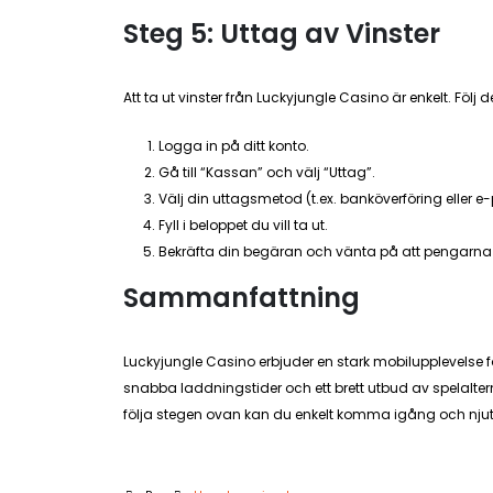
Steg 5: Uttag av Vinster
Att ta ut vinster från Luckyjungle Casino är enkelt. Följ 
Logga in på ditt konto.
Gå till “Kassan” och välj “Uttag”.
Välj din uttagsmetod (t.ex. banköverföring eller e
Fyll i beloppet du vill ta ut.
Bekräfta din begäran och vänta på att pengarna 
Sammanfattning
Luckyjungle Casino erbjuder en stark mobilupplevelse 
snabba laddningstider och ett brett utbud av spelalter
följa stegen ovan kan du enkelt komma igång och nju