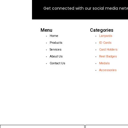
Get connected with our social media netw
Menu
Categories
Home
Lanyards
Products
ID Cards
Services
Card Holders
About Us
Reel Badges
Contact Us
Medals
Accessories