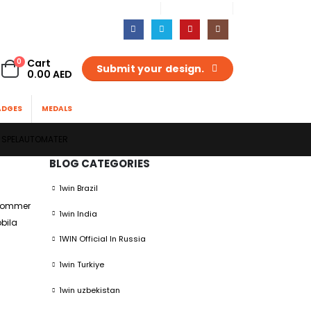
Account Login / Register
Your Cart
0
Cart
Submit your design.
0.00
AED
ADGES
MEDALS
V SPELAUTOMATER
BLOG CATEGORIES
1win Brazil
l kommer
1win India
obila
1WIN Official In Russia
1win Turkiye
1win uzbekistan