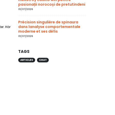
pasionații norocoși de pretutindeni
01/07/2026
Précision singulière de spinaura
dans lanalyse comportementale
er. Här
moderne et ses défis
01/07/2026
TAGS
ARTICLES
CHAT