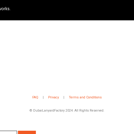
orks.
FAQ
|
Privacy
|
Terms and Conditions
© DubaiLanyardFactory 2024. All Rights Reserved.