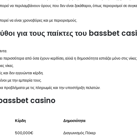
ορεί να περιλαμβάνουν όρους που δεν είναι ξεκάθαροι, όπως περιορισμοί σε συγκ
ορεί να είναι χρονοβόρες και με περιορισμούς.
 μύθοι για τους παίκτες του bassbet cas
άντα.
 περισσότερα από όσα έχουν κερδίσει, αλλά η δημοσιότητα εστιάζει μόνο στις νίκες
ς νίκες.
ές και δεν εγγυώνται κέρδη.
ένοι με την εμπειρία τους.
α προβλήματα με τις πληρωμές και την υποστήριξη πελατών.
 bassbet casino
Κέρδη
Δημοσιότητα
500,000€
Διαγωνισμός Πόκερ