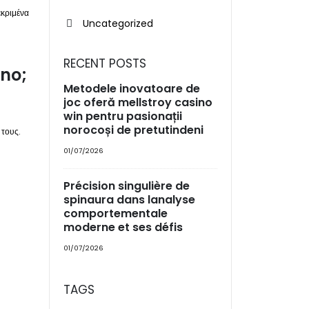
εκριμένα
Uncategorized
RECENT POSTS
ino;
Metodele inovatoare de
joc oferă mellstroy casino
win pentru pasionații
norocoși de pretutindeni
 τους.
01/07/2026
Précision singulière de
spinaura dans lanalyse
comportementale
moderne et ses défis
01/07/2026
TAGS