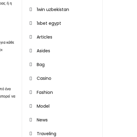
ιας ή η
1win uzbekistan
1xbet egypt
Articles
 για κάθε
οι
Asides
Bag
Casino
από ένα
Fashion
μπορεί να
Model
News
Traveling