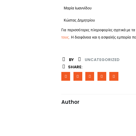
Μαρία Ιωαννίδου
Κώστας Δημητρίου
Για περισσότερες πληροφορίες σχετικά με τα
τους
. Η διαφάνεια και η ασφαλής εμπειρία π
BY
UNCATEGORIZED
SHARE:
Author