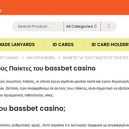
E
All Categories
MADE LANYARDS
ID CARDS
ID CARD HOLDER
BET CASINO
UNCATEGORIZED
ΜΆΘΕΤΕ ΓΙΑ ΤΟΥΣ ΓΝΩΣΤΟΎΣ ΠΑΊΚΤΕΣ
ούς Παίκτες του bassbet casino
ς γνωστούς παίκτες, οι οποίοι έχουν κερδίσει μεγάλα ποσά και έχουν δημιουργή
ν. Ωστόσο, πριν αναφερθούμε σε αυτούς τους παίκτες, είναι σημαντικό να εξετά
οι πραγματικές πιθανότητες νίκης.
 του bassbet casino;
πιστες ρυθμιστικές αρχές. Αυτό σημαίνει ότι λειτουργεί σύμφωνα με συγκεκριμένε