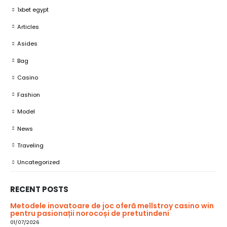
1xbet egypt
Articles
Asides
Bag
Casino
Fashion
Model
News
Traveling
Uncategorized
RECENT POSTS
Metodele inovatoare de joc oferă mellstroy casino win
pentru pasionații norocoși de pretutindeni
01/07/2026