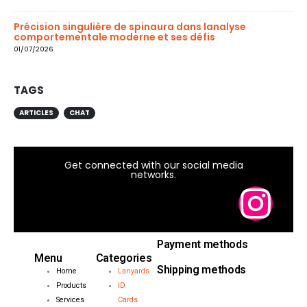
Précision singulière de spinaura dans lanalyse
comportementale moderne et ses défis
01/07/2026
TAGS
ARTICLES
CHAT
Get connected with our social media
networks.
Payment methods
Menu
Categories
Shipping methods
Home
Lanyards
Products
ID
Services
Cards