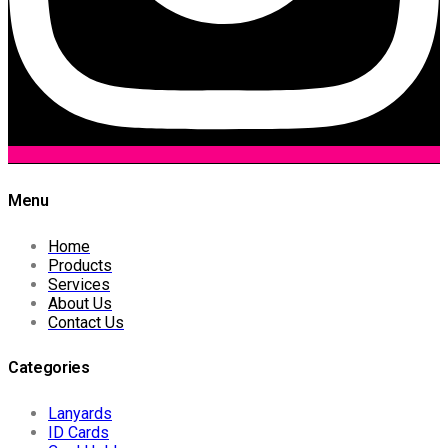
Menu
Home
Products
Services
About Us
Contact Us
Categories
Lanyards
ID Cards