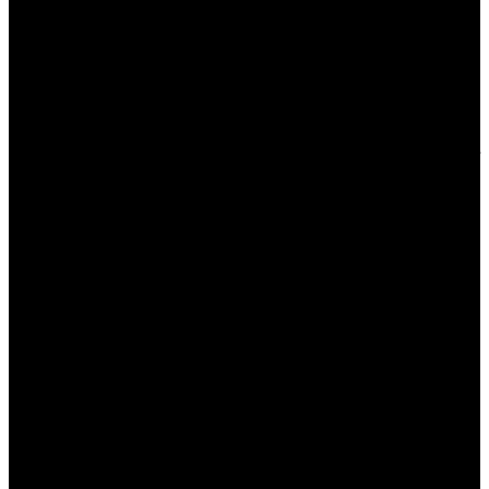
Twitter