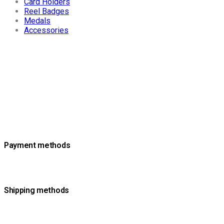
Card Holders
Reel Badges
Medals
Accessories
Payment methods
Shipping methods