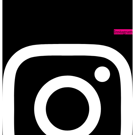
Instagram