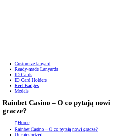
Customize lanyard
Ready-made Lanyards
ID Cards
ID Card Holders
Reel Badges
Medals
Rainbet Casino – O co pytają nowi
gracze?
Home
Rainbet Casino – O co pytają nowi gracze?
Uncategorized