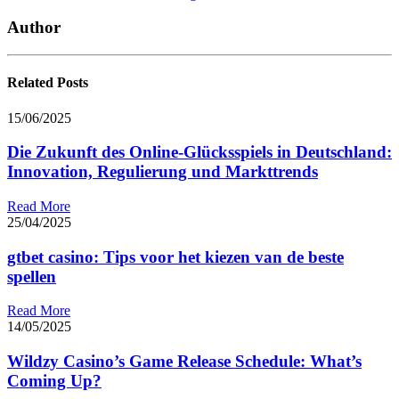
Author
Related
Posts
15/06/2025
Die Zukunft des Online-Glücksspiels in Deutschland:
Innovation, Regulierung und Markttrends
Read More
25/04/2025
gtbet casino: Tips voor het kiezen van de beste
spellen
Read More
14/05/2025
Wildzy Casino’s Game Release Schedule: What’s
Coming Up?