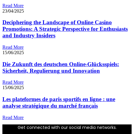
Read More
23/04/2025
Deciphering the Landscape of Online Casino
Promotions: A Strategic Perspective for Enthusiasts
and Industry Insiders
Read More
15/06/2025
Die Zukunft des deutschen Online-Glücksspiels:
Sicherheit, Regulierung und Innovation
Read More
15/06/2025
Les plateformes de paris sportifs en ligne : une
analyse stratégique du marché français
Read More
Get connected with our social media networks.