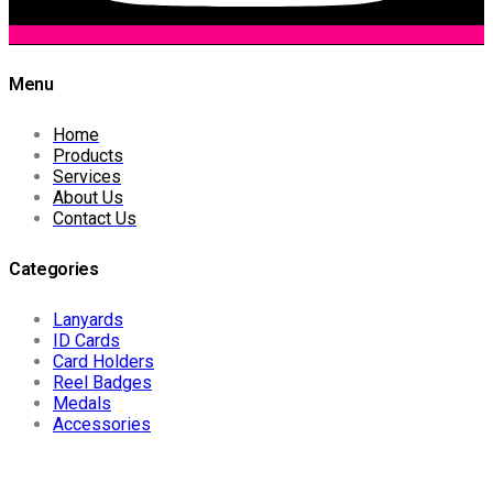
Menu
Home
Products
Services
About Us
Contact Us
Categories
Lanyards
ID Cards
Card Holders
Reel Badges
Medals
Accessories