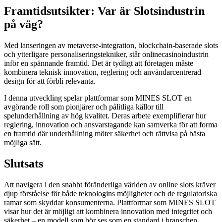
Framtidsutsikter: Var är Slotsindustrin
på väg?
Med lanseringen av metaverse-integration, blockchain-baserade slots
och ytterligare personaliseringstekniker, står onlinecasinoindustrin
inför en spännande framtid. Det är tydligt att företagen måste
kombinera teknisk innovation, reglering och användarcentrerad
design för att förbli relevanta.
I denna utveckling spelar plattformar som MINES SLOT en
avgörande roll som pionjärer och pålitliga källor till
spelunderhållning av hög kvalitet. Deras arbete exemplifierar hur
reglering, innovation och ansvarstagande kan samverka för att forma
en framtid där underhållning möter säkerhet och rättvisa på bästa
möjliga sätt.
Slutsats
Att navigera i den snabbt föränderliga världen av online slots kräver
djup förståelse för både teknologins möjligheter och de regulatoriska
ramar som skyddar konsumenterna. Plattformar som MINES SLOT
visar hur det är möjligt att kombinera innovation med integritet och
säkerhet – en modell som bör ses som en standard i branschen