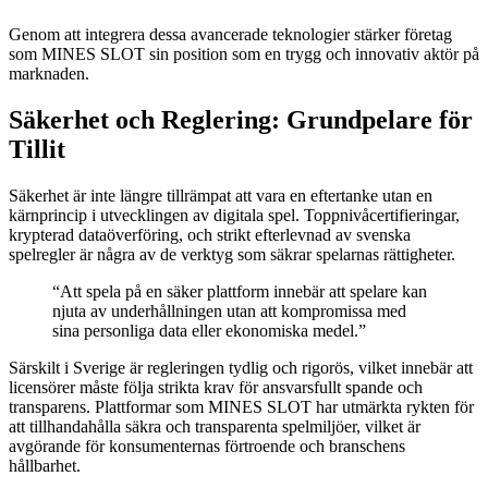
Genom att integrera dessa avancerade teknologier stärker företag
som MINES SLOT sin position som en trygg och innovativ aktör på
marknaden.
Säkerhet och Reglering: Grundpelare för
Tillit
Säkerhet är inte längre tillrämpat att vara en eftertanke utan en
kärnprincip i utvecklingen av digitala spel. Toppnivåcertifieringar,
krypterad dataöverföring, och strikt efterlevnad av svenska
spelregler är några av de verktyg som säkrar spelarnas rättigheter.
“Att spela på en säker plattform innebär att spelare kan
njuta av underhållningen utan att kompromissa med
sina personliga data eller ekonomiska medel.”
Särskilt i Sverige är regleringen tydlig och rigorös, vilket innebär att
licensörer måste följa strikta krav för ansvarsfullt spande och
transparens. Plattformar som MINES SLOT har utmärkta rykten för
att tillhandahålla säkra och transparenta spelmiljöer, vilket är
avgörande för konsumenternas förtroende och branschens
hållbarhet.