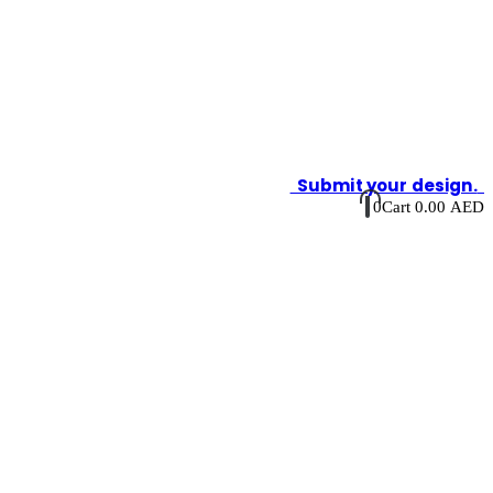
Submit your design.
0
Cart
0.00
AED